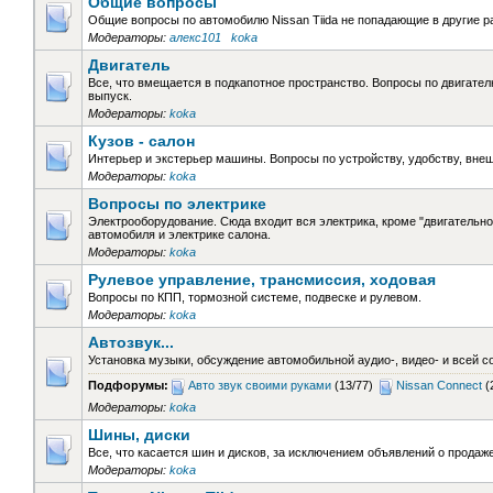
Общие вопросы
Общие вопросы по автомобилю Nissan Tiida не попадающие в другие 
Модераторы:
алекс101
koka
Двигатель
Все, что вмещается в подкапотное пространство. Вопросы по двигателю
выпуск.
Модераторы:
koka
Кузов - салон
Интерьер и экстерьер машины. Вопросы по устройству, удобству, вне
Модераторы:
koka
Вопросы по электрике
Электрооборудование. Сюда входит вся электрика, кроме "двигательн
автомобиля и электрике салона.
Модераторы:
koka
Рулевое управление, трансмиссия, ходовая
Вопросы по КПП, тормозной системе, подвеске и рулевом.
Модераторы:
koka
Автозвук...
Установка музыки, обсуждение автомобильной аудио-, видео- и всей 
Подфорумы:
Авто звук своими руками
(13/77)
Nissan Connect
(
Модераторы:
koka
Шины, диски
Все, что касается шин и дисков, за исключением объявлений о продаже
Модераторы:
koka