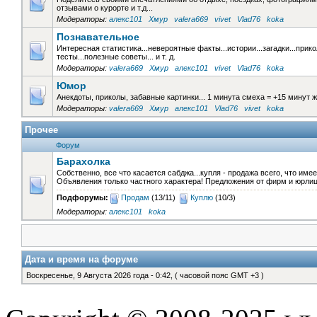
отзывами о курорте и т.д...
Модераторы:
алекс101
Хмур
valera669
vivet
Vlad76
koka
Познавательное
Интересная статистика...невероятные факты...истории...загадки...прик
тесты...полезные советы... и т. д.
Модераторы:
valera669
Хмур
алекс101
vivet
Vlad76
koka
Юмор
Анекдоты, приколы, забавные картинки... 1 минута смеха = +15 минут ж
Модераторы:
valera669
Хмур
алекс101
Vlad76
vivet
koka
Прочее
Форум
Барахолка
Собственно, все что касается сабджа...купля - продажа всего, что им
Объявления только частного характера! Предложения от фирм и юрли
Подфорумы:
Продам
(13/11)
Куплю
(10/3)
Модераторы:
алекс101
koka
Дата и время на форуме
Воскресенье, 9 Августа 2026 года - 0:42, ( часовой пояс GMT +3 )