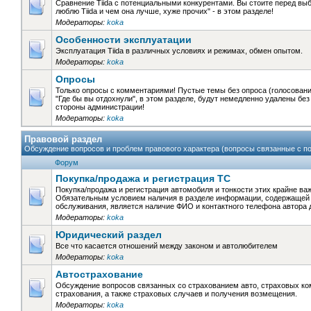
Сравнение Tiida с потенциальными конкурентами. Вы стоите перед выб
люблю Tiida и чем она лучше, хуже прочих" - в этом разделе!
Модераторы:
koka
Особенности эксплуатации
Эксплуатация Tiida в различных условиях и режимах, обмен опытом.
Модераторы:
koka
Опросы
Только опросы с комментариями! Пустые темы без опроса (голосования
"Где бы вы отдохнули", в этом разделе, будут немедленно удалены бе
стороны администрации!
Модераторы:
koka
Правовой раздел
Обсуждение вопросов и проблем правового характера (вопросы связанные с пок
Форум
Покупка/продажа и регистрация ТС
Покупка/продажа и регистрация автомобиля и тонкости этих крайне в
Обязательным условием наличия в разделе информации, содержащей 
обслуживания, является наличие ФИО и контактного телефона автора
Модераторы:
koka
Юридический раздел
Все что касается отношений между законом и автолюбителем
Модераторы:
koka
Автострахование
Обсуждение вопросов связанных со страхованием авто, страховых ко
страхования, а также страховых случаев и получения возмещения.
Модераторы:
koka