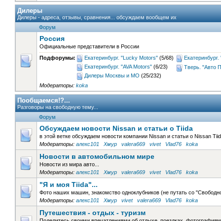
Дилеры
Дилеры - адреса, отзывы, сравнения... обсуждаем вообщем их
Форум
Россия
Официальные представители в России
Подфорумы:
Екатеринбург. "Lucky Motors"
(5/68)
Екатеринбург.
Екатеринбург. "AVA Motors"
(6/23)
Тверь. "Авто
Дилеры Москвы и МО
(25/232)
Модераторы:
koka
Пообщаемся!?...
Разговоры на свободную тему...
Форум
Обсуждаем новости Nissan и статьи о Tiida
в этой ветке обсуждаем новости компании Nissan и статьи о Nissan Tii
Модераторы:
алекс101
Хмур
valera669
vivet
Vlad76
koka
Новости в автомобильном мире
Новости из мира авто...
Модераторы:
алекс101
Хмур
valera669
vivet
Vlad76
koka
"Я и моя Tiida"...
Фото наших машин, знакомство одноклубников (не путать со "Свободно
Модераторы:
алекс101
Хмур
vivet
valera669
Vlad76
koka
Путешествия - отдых - туризм
Поделитесь своими впечатлениями об отдыхе, поездках, фотографиями