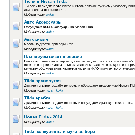
Тюнинг Nissan Tiida
...и все что входит в это емкое и столь близкое русскому человеку пон
двигателя, аэрография и т.д.
Модераторы:
koka
Авто Аксессуары
Обсуждаем авто аксессуары на Nissan Tiida
Модераторы:
koka
Автохимия
масла, жидкости, присадки и т.п.
Модераторы:
koka
Планируем визит в сервис
Вопросы планирования/прохождения периодического технического обс
визитов в сервис. Обязательным условием наличия в разделе информ
качеству обслуживания, является наличие ФИО и контактного телефо
Модераторы:
koka
Tiida праворукая
Делимся опытом, задаём вопросы и обсуждаем праворукую Nissan Tiid
Модераторы:
vivet
koka
Tiida арабка
Делимся опытом, задаём вопросы и обсуждаем Арабскую Nissan Tiida
Модераторы:
vivet
koka
Новая Tiida - 2014
Модераторы:
koka
Tiida, конкуренты и муки выбора