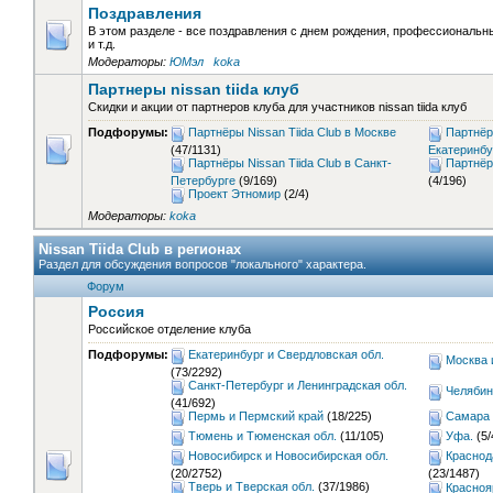
Поздравления
В этом разделе - все поздравления с днем рождения, профессиональ
и т.д.
Модераторы:
ЮМэл
koka
Партнеры nissan tiida клуб
Скидки и акции от партнеров клуба для участников nissan tiida клуб
Подфорумы:
Партнёры Nissan Tiida Club в Москве
Партнёры
(47/1131)
Екатеринбу
Партнёры Nissan Tiida Club в Санкт-
Партнёр
Петербурге
(9/169)
(4/196)
Проект Этномир
(2/4)
Модераторы:
koka
Nissan Tiida Club в регионах
Раздел для обсуждения вопросов "локального" характера.
Форум
Россия
Российское отделение клуба
Подфорумы:
Екатеринбург и Свердловская обл.
Москва 
(73/2292)
Санкт-Петербург и Ленинградская обл.
Челябин
(41/692)
Пермь и Пермский край
(18/225)
Самара 
Тюмень и Тюменская обл.
(11/105)
Уфа.
(5/
Новосибирск и Новосибирская обл.
Краснод
(20/2752)
(23/1487)
Тверь и Тверская обл.
(37/1986)
Красноя