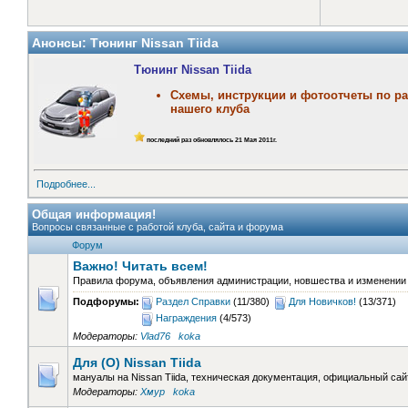
Анонсы: Тюнинг Nissan Tiida
Тюнинг Nissan Tiida
Cхемы, инструкции и фотоотчеты по ра
нашего клуба
последний раз обновлялось 21 Мая 2011г.
Подробнее...
Общая информация!
Вопросы связанные с работой клуба, сайта и форума
Форум
Важно! Читать всем!
Правила форума, объявления администрации, новшества и изменении 
Подфорумы:
Раздел Справки
(11/380)
Для Новичков!
(13/371)
Награждения
(4/573)
Модераторы:
Vlad76
koka
Для (О) Nissan Tiida
мануалы на Nissan Tiida, техническая документация, официальный сайт,
Модераторы:
Хмур
koka