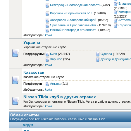
Владиво
Белгород и Белгородская область
(7/82)
(23/1010)
Кемеров
Воронеж и Воронежская обл.
(16/468)
(13/2227)
Хабаровск и Хабаровский край.
(8/252)
Астраха
Ярославль и Ярославская обл.
(11/1019)
Саратов
Нижний Новгород и его область
(18/422)
Модераторы:
koka
Украина
Украинское отделение клуба
Подфорумы:
Киев
(21/447)
Одесса
(19/229)
Харьков
(2/5)
Донецк и Донецкая о
Модераторы:
koka
Казахстан
Казахское отделение клуба
Подфорум:
Астана
(2/1)
Модераторы:
koka
Nissan Tiida клуб в других странах
Клубы, форумы и порталы о Nissan Tiida, Versa и Latio в других странах
Модераторы:
koka
Обмен опытом
Обсуждаем все технические вопросы связанные с Nissan Tiida
Форум