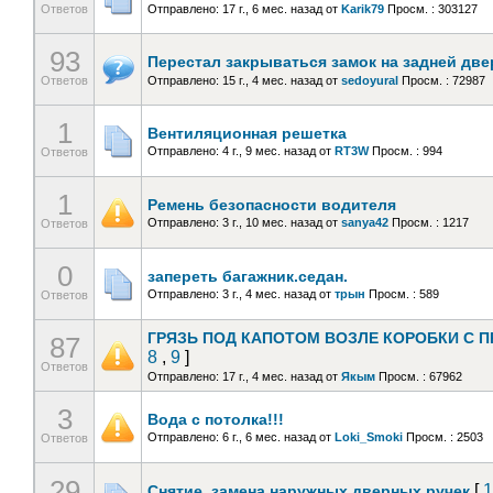
Ответов
Отправлено: 17 г., 6 мес. назад
от
Karik79
Просм. : 303127
93
Перестал закрываться замок на задней две
Ответов
Отправлено: 15 г., 4 мес. назад
от
sedoyural
Просм. : 72987
1
Вентиляционная решетка
Отправлено: 4 г., 9 мес. назад
от
RT3W
Просм. : 994
Ответов
1
Ремень безопасности водителя
Отправлено: 3 г., 10 мес. назад
от
sanya42
Просм. : 1217
Ответов
0
запереть багажник.седан.
Отправлено: 3 г., 4 мес. назад
от
трын
Просм. : 589
Ответов
ГРЯЗЬ ПОД КАПОТОМ ВОЗЛЕ КОРОБКИ С П
87
8
,
9
]
Ответов
Отправлено: 17 г., 4 мес. назад
от
Якым
Просм. : 67962
3
Вода с потолка!!!
Отправлено: 6 г., 6 мес. назад
от
Loki_Smoki
Просм. : 2503
Ответов
29
[
1
Снятие, замена наружных дверных ручек