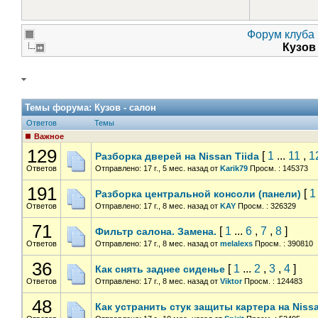
Форум клуба 
Кузов
Темы форума:
Кузов - салон
Ответов
Темы
Важное
129
[
1
...
11
,
1
Разборка дверей на Nissan Tiida
Ответов
Отправлено: 17 г., 5 мес. назад
от
Karik79
Просм. : 145373
191
[
1
Разборка центральной консоли (панели)
Ответов
Отправлено: 17 г., 8 мес. назад
от
KAY
Просм. : 326329
71
[
1
...
6
,
7
,
8
]
Фильтр салона. Замена.
Ответов
Отправлено: 17 г., 8 мес. назад
от
melalexs
Просм. : 390810
36
[
1
...
2
,
3
,
4
]
Как снять заднее сиденье
Ответов
Отправлено: 17 г., 8 мес. назад
от
Viktor
Просм. : 124483
48
Как устранить стук защиты картера на Nissa