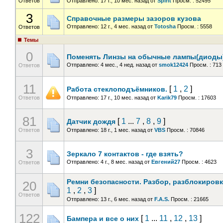
Ответов
Отправлено: 17 г., 10 мес. назад
от
Spirit
Просм. : 52495
3
Справочные размеры зазоров кузова
Отправлено: 12 г., 4 мес. назад
от
Totosha
Просм. : 5558
Ответов
Темы
0
Поменять Линзы на обычные лампы(диоды
Отправлено: 4 мес., 4 нед. назад
от
smok12424
Просм. : 713
Ответов
11
[
1
,
2
]
Работа стеклоподъёмников.
Ответов
Отправлено: 17 г., 10 мес. назад
от
Karik79
Просм. : 17603
81
[
1
...
7
,
8
,
9
]
Датчик дождя
Ответов
Отправлено: 18 г., 1 мес. назад
от
VBS
Просм. : 70846
3
Зеркало 7 контактов - где взять?
Отправлено: 4 г., 8 мес. назад
от
Евгений27
Просм. : 4623
Ответов
Ремни безопасности. Разбор, разблокиров
20
1
,
2
,
3
]
Ответов
Отправлено: 13 г., 6 мес. назад
от
F.A.S.
Просм. : 21665
122
[
1
...
11
,
12
,
13
]
Бампера и все о них