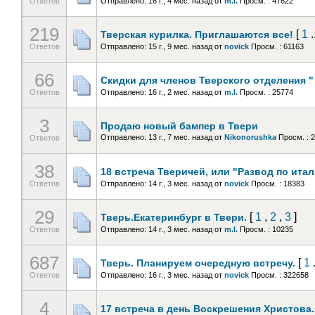
Ответов
Отправлено: 16 г., 4 мес. назад
от
m.l.
Просм. : 47622
219
[
1
.
Тверская курилка. Приглашаются все!
Ответов
Отправлено: 15 г., 9 мес. назад
от
novick
Просм. : 61163
66
Скидки для членов Тверского отделения "
Ответов
Отправлено: 16 г., 2 мес. назад
от
m.l.
Просм. : 25774
3
Продаю новый бампер в Твери
Отправлено: 13 г., 7 мес. назад
от
Nikonorushka
Просм. : 
Ответов
38
18 встреча Тверичей, или "Развод по ита
Ответов
Отправлено: 14 г., 3 мес. назад
от
novick
Просм. : 18383
29
[
1
,
2
,
3
]
Тверь.Екатеринбург в Твери.
Ответов
Отправлено: 14 г., 3 мес. назад
от
m.l.
Просм. : 10235
687
[
1
.
Тверь. Планируем очередную встречу.
Ответов
Отправлено: 16 г., 3 мес. назад
от
novick
Просм. : 322658
4
17 встреча в день Воскрешения Христова.