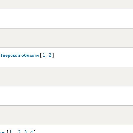
[
1
,
2
]
 Тверской области
[
1
...
2
,
3
,
4
]
ем.