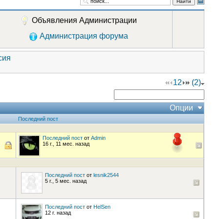
Найти
Объявления Администрации
Администрация форума
сия
1
2
(2)
Опции
Последний пост
Последний пост
от
Admin
16 г., 11 мес. назад
Последний пост
от
lesnik2544
5 г., 5 мес. назад
Последний пост
от
HelSen
12 г. назад