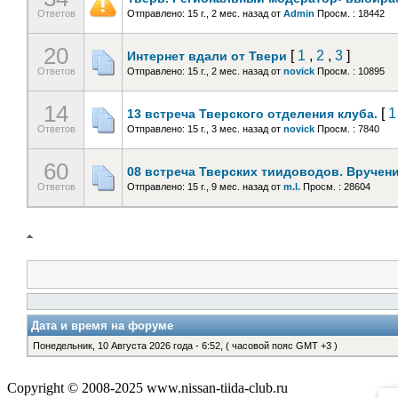
Ответов
Отправлено: 15 г., 2 мес. назад
от
Admin
Просм. : 18442
20
[
1
,
2
,
3
]
Интернет вдали от Твери
Ответов
Отправлено: 15 г., 2 мес. назад
от
novick
Просм. : 10895
14
[
1
13 встреча Тверского отделения клуба.
Ответов
Отправлено: 15 г., 3 мес. назад
от
novick
Просм. : 7840
60
08 встреча Тверских тиидоводов. Вручени
Ответов
Отправлено: 15 г., 9 мес. назад
от
m.l.
Просм. : 28604
Дата и время на форуме
Понедельник, 10 Августа 2026 года - 6:52, ( часовой пояс GMT +3 )
Copyright © 2008-2025 www.nissan-tiida-club.ru