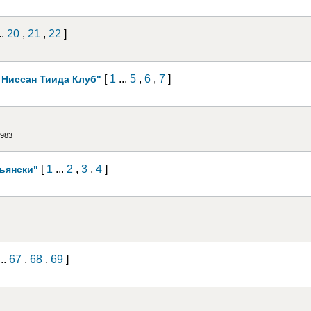
..
20
,
21
,
22
]
[
1
...
5
,
6
,
7
]
 Ниссан Тиида Клуб"
2983
[
1
...
2
,
3
,
4
]
льянски"
..
67
,
68
,
69
]