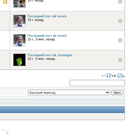
15 г. назад
Последний пост
от
novick
15 г. назад
Последний пост
от
novick
15 г., 3 мес. назад
Последний пост
от
Jumangee
15 г., 5 мес. назад
1
2
(2)
Идти