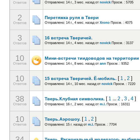
Отправлено: 14 г., 3 мес. назад
от
novick
Просм. : 5705
Ответов
2
Перетяжка руля в Твери
Отправлено: 14 г., 4 мес. назад
от
Xrono
Просм. : 4075
Ответов
3
16 встреча Тверичей.
Отправлено: 14 г., 4 мес. назад
от
novick
Просм. : 3137
Ответов
10
Мини-встречи тиидоводов на территории
Ответов
Отправлено: 14 г., 8 мес. назад
от
ann
Просм. : 9352
10
[
1
,
2
]
15 встреча Тверичей. Ё-мобиль.
Ответов
Отправлено: 14 г., 10 мес. назад
от
novick
Просм. : 7220
38
[
1
...
2
,
3
,
4
]
Тверь.Клубная символика.
Ответов
Отправлено: 16 г., 2 мес. назад
от
m.l.
Просм. : 16311
10
[
1
,
2
]
Тверь.Аэрошоу.
Ответов
Отправлено: 15 г. назад
от
m.l.
Просм. : 7704
34
Тверь. Региональный модератор- выбира