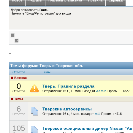
Новое
Форумы
Плагины Статистика
Правила
Справка
Добро пожаловать
Гость
Нажмите "Вход/Регистрация" для входа
Темы форума:
Тверь и Тверская обл.
Ответов
Темы
Важное
0
Тверь. Правила раздела
Отправлено: 16 г., 11 мес. назад
от
Admin
Просм. : 11827
Ответов
Темы
6
Тверские автосервисы
Отправлено: 16 г., 4 мес. назад
от
m.l.
Просм. : 4116
Ответов
105
Тверской официальный дилер Nissan "Ав