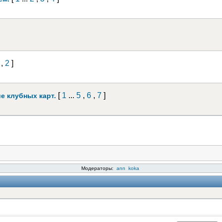
,
2
]
[
1
...
5
,
6
,
7
]
е клубных карт.
Модераторы:
ann
koka