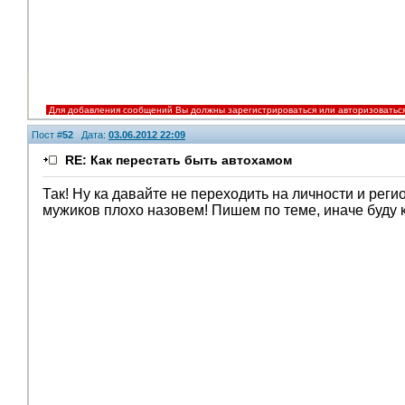
Для добавления сообщений Вы должны зарегистрироваться или авторизоватьс
Пост #
52
Дата:
03.06.2012 22:09
RE: Как перестать быть автохамом
Так! Ну ка давайте не переходить на личности и рег
мужиков плохо назовем! Пишем по теме, иначе буду к