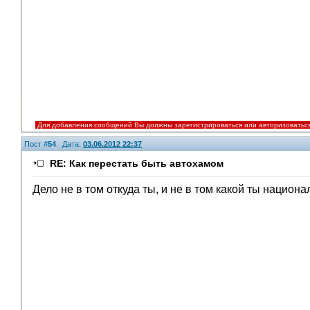
Для добавления сообщений Вы должны зарегистрироваться или авторизоватьс
Пост #
54
Дата:
03.06.2012 22:37
RE: Как перестать быть автохамом
Дело не в том откуда ты, и не в том какой ты национал