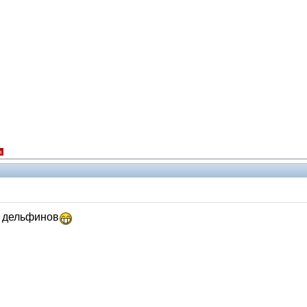
я
х дельфинов
Помощники