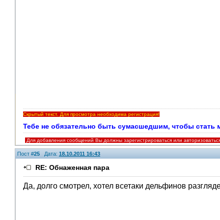
Скрытый текст. Для просмотра необходима регистрация!
Тебе не обязательно быть сумасшедшим, чтобы стать мои
Для добавления сообщений Вы должны зарегистрироваться или авторизоватьс
Пост #
25
Дата:
18.10.2011 16:43
RE: Обнаженная пара
Да, долго смотрел, хотел всетаки дельфинов разгляде