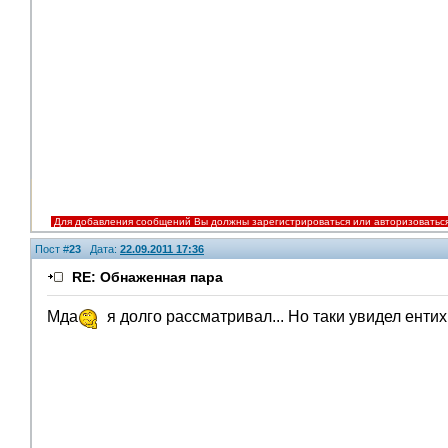
Для добавления сообщений Вы должны зарегистрироваться или авторизоватьс
Пост #
23
Дата:
22.09.2011 17:36
RE: Обнаженная пара
Мда
я долго рассматривал... Но таки увидел енти