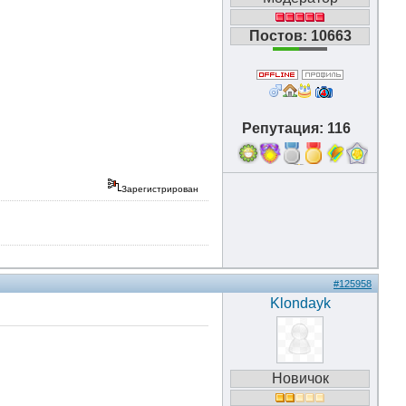
Постов: 10663
Репутация: 116
18
Зарегистрирован
#125958
Klondayk
Новичок