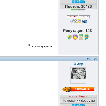
Постов: 10436
Репутация: 143
10
Зарегистрирован
#121328
Хмур
просто Хмурло
Помощник форума