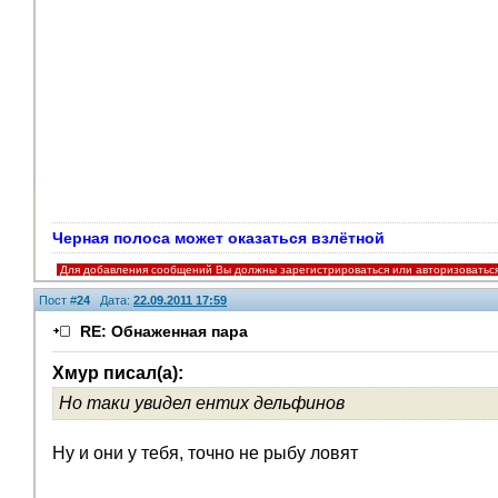
Черная полоса может оказаться взлётной
Для добавления сообщений Вы должны зарегистрироваться или авторизоватьс
Пост #
24
Дата:
22.09.2011 17:59
RE: Обнаженная пара
Хмур писал(а):
Но таки увидел ентих дельфинов
Ну и они у тебя, точно не рыбу ловят