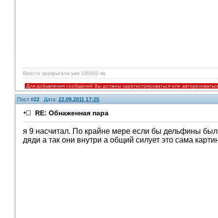
Вместе пропрыгали уже 230000 км
Для добавления сообщений Вы должны зарегистрироваться или авторизоватьс
Пост #
22
Дата:
22.09.2011 17:25
RE: Обнаженная пара
я 9 насчитал. По крайне мере если бы дельфины был
дяди а так они внутри а общий силует это сама карти