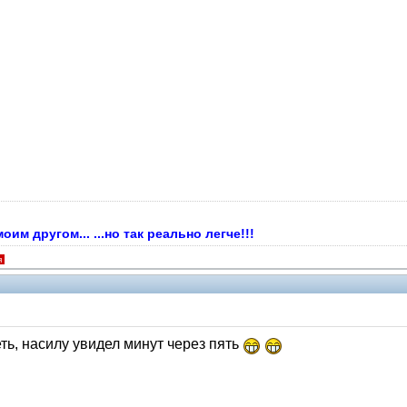
м другом... ...но так реально легче!!!
я
ть, насилу увидел минут через пять