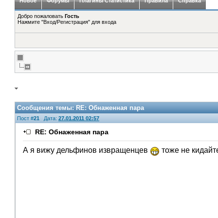
Новое
Форумы
Плагины Статистика
Правила
Справка
Добро пожаловать
Гость
Нажмите "Вход/Регистрация" для входа
Сообщения темы:
RE: Обнаженная пара
Пост #
21
Дата:
27.01.2011 02:57
RE: Обнаженная пара
А я вижу дельфинов извращенцев
тоже не кидайте