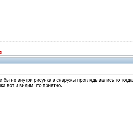
я
и бы не внутри рисунка а снаружы проглядывались то тогда
нка вот и видим что приятно.
Помощники