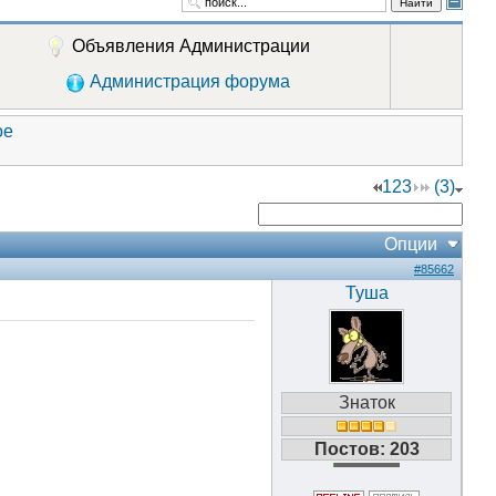
Найти
Объявления Администрации
Администрация форума
ое
1
2
3
(3)
Опции
#85662
Туша
Знаток
Постов: 203