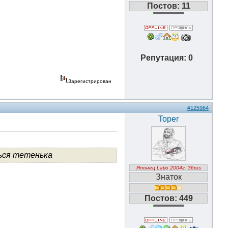
Постов: 11
Репутация: 0
Зарегистрирован
#125964
Toper
ться тетенька
Японец Latio 2004г. 36rus
Знаток
Постов: 449