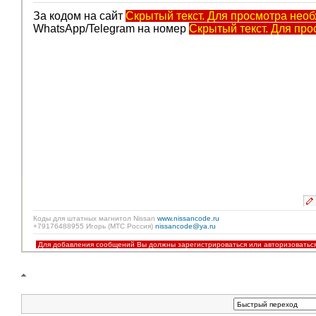
За кодом на сайт
Скрытый текст. Для просмотра необ
WhatsApp/Telegram на номер
Скрытый текст. Для про
Коды для штатных магнитол Nissan
www.nissancode.ru
+79176488955 Игорь (МТС Россия)
nissancode@ya.ru
Для добавления сообщений Вы должны зарегистрироваться или авторизоватьс