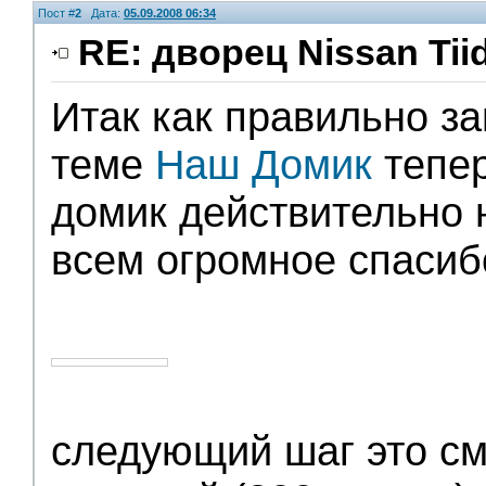
Пост #
2
Дата:
05.09.2008 06:34
RE: дворец Nissan Tii
Итак как правильно з
Администрация
теме
Наш Домик
тепер
домик действительно н
всем огромное спасиб
следующий шаг это с