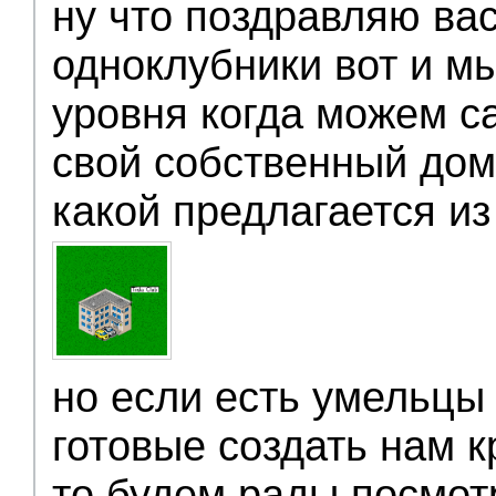
ну что поздравляю ва
Администрация
одноклубники вот и мы
уровня когда можем с
свой собственный доми
какой предлагается и
но если есть умельцы 
готовые создать нам 
то будем рады посмот