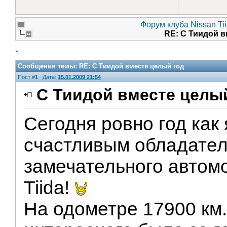
Форум клуба Nissan Ti
RE: С Тиидой 
Сообщения темы:
RE: С Тиидой вместе целый год
Пост #
1
Дата:
15.01.2009 21:54
С Тиидой вместе целы
Сегодня ровно год как 
Помощники
счастливым обладате
замечательного автом
Tiida!
На одометре 17900 км