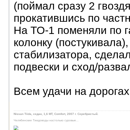
(поймал сразу 2 гвозд
прокатившись по частн
На ТО-1 поменяли по 
колонку (постукивала),
стабилизатора, сдела
подвески и сход/разва
Всем удачи на дорогах!
Nissan Tiida, седан, 1,6 MT, Comfort, 2007 г. Серебристый.
Челябинские Тиидоводы настолько суровые...