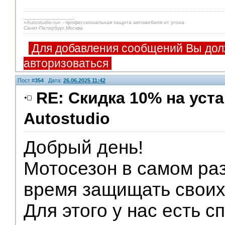
_________________
«Autostudio.ru» - профессиональная защита автомобиля от угона.
Санкт-Петербург,Москва
Для добавления сообщений Вы дол
авторизоваться
Пост #
354
Дата:
26.06.2025 11:42
RE: Скидка 10% на уст
Autostudio
Партнеры
Добрый день!
Мотосезон в самом ра
время защищать своих
Для этого у нас есть 