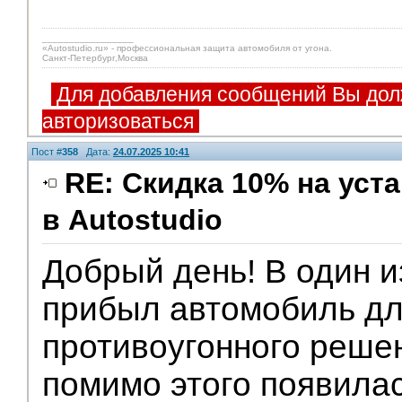
_________________
«Autostudio.ru» - профессиональная защита автомобиля от угона.
Санкт-Петербург,Москва
Для добавления сообщений Вы дол
авторизоваться
Пост #
358
Дата:
24.07.2025 10:41
RE: Скидка 10% на ус
в Autostudio
Партнеры
Добрый день! В один и
прибыл автомобиль дл
противоугонного реше
помимо этого появила