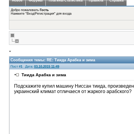
Новое
Форумы
Плагины Статистика
Правила
Справка
Добро пожаловать
Гость
Нажмите "Вход/Регистрация" для входа
Сообщения темы:
RE: Тиида Арабка и зима
Пост #
1
Дата:
03.10.2015 11:49
Тиида Арабка и зима
Подскажите купил машину Ниссан тиида, произведена 
украинский климат отличаеся от жаркого арабского?