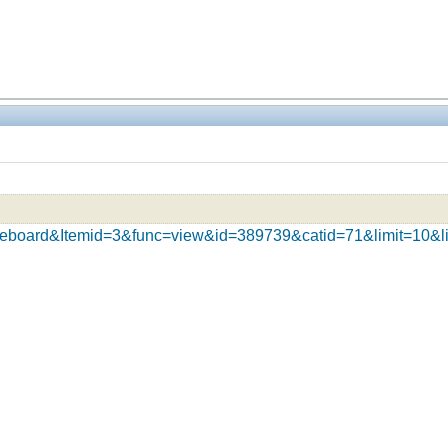
fireboard&Itemid=3&func=view&id=389739&catid=71&limit=10&li