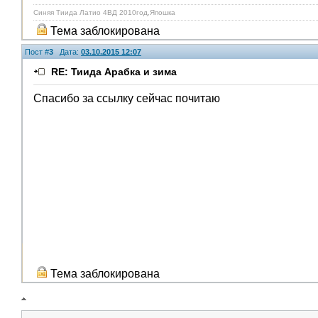
Синяя Тиида Латио 4ВД 2010год,Япошка
Тема заблокирована
Пост #
3
Дата:
03.10.2015 12:07
RE: Тиида Арабка и зима
Спасибо за ссылку сейчас почитаю
Тема заблокирована