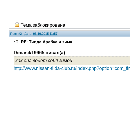
Тема заблокирована
Пост #
2
Дата:
03.10.2015 11:57
RE: Тиида Арабка и зима
Dimasik19965 писал(а):
как она ведет себя зимой
http://www.nissan-tiida-club.ru/index.php?option=com_