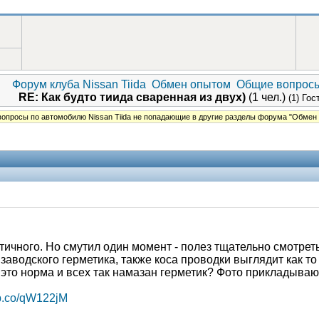
Форум клуба Nissan Tiida
Обмен опытом
Общие вопрос
RE: Как будто тиида сваренная из двух)
(1 чел.)
(1) Гос
опросы по автомобилю Nissan Tiida не попадающие в другие разделы форума "Обмен
тичного. Но смутил один момент - полез тщательно смотрет
заводского герметика, также коса проводки выглядит как то
 это норма и всех так намазан герметик? Фото прикладываю
bb.co/qW122jM