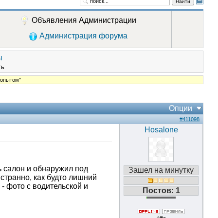
Найти
Объявления Администрации
Администрация форума
ы
ть
 опытом"
Опции
#411098
Hosalone
ь салон и обнаружил под
Зашел на минутку
 странно, как будто лишний
 - фото с водительской и
Постов: 1