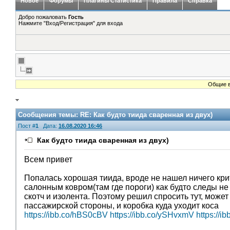
Новое
Форумы
Плагины Статистика
Правила
Справка
Добро пожаловать
Гость
Нажмите "Вход/Регистрация" для входа
Общие в
Сообщения темы:
RE: Как будто тиида сваренная из двух)
Пост #
1
Дата:
16.08.2020 16:46
Как будто тиида сваренная из двух)
Всем привет
Попалась хорошая тиида, вроде не нашел ничего кри
салонным ковром(там где пороги) как будто следы не 
скотч и изолента. Поэтому решил спросить тут, может
пассажирской стороны, и коробка куда уходит коса
https://ibb.co/hBS0cBV
https://ibb.co/ySHvxmV
https://i