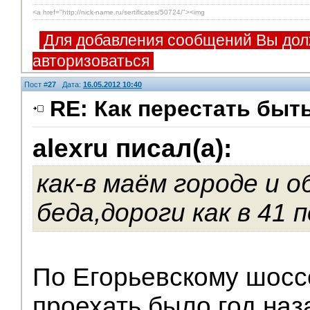
<a href="http://nick-name.ru/sertificates/50724/"><img
Для добавления сообщений Вы дол
авторизоваться
Пост #
27
Дата:
16.05.2012 10:40
RE: Как перестать быт
alexru писал(а):
как-в маём городе и 
беда,дороги как в 41 
По Егорьевскому шосс
проехать было год наз