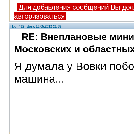
Для добавления сообщений Вы дол
авторизоваться
Пост #
12
Дата:
13.05.2012 21:39
RE: Внеплановые мини
Московских и областных
V.I.P.
Я думала у Вовки поб
машина...