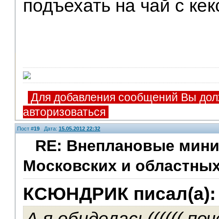
подъехать на чай с кекс
Для добавления сообщений Вы дол
авторизоваться
Пост #
19
Дата:
15.05.2012 22:32
RE: Внеплановые мини
Московских и областных
Помощники
КСЮНДРИК писал(а):
А я обиделась(((((( п