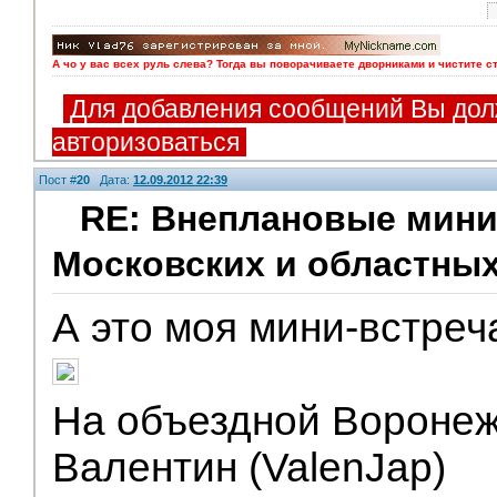
А чо у вас всех руль слева? Тогда вы поворачиваете дворниками и чистите с
Для добавления сообщений Вы дол
авторизоваться
Пост #
20
Дата:
12.09.2012 22:39
RE: Внеплановые мини
Московских и областных
V.I.P.
А это моя мини-встреча
На объездной Воронеж
Валентин (ValenJap)