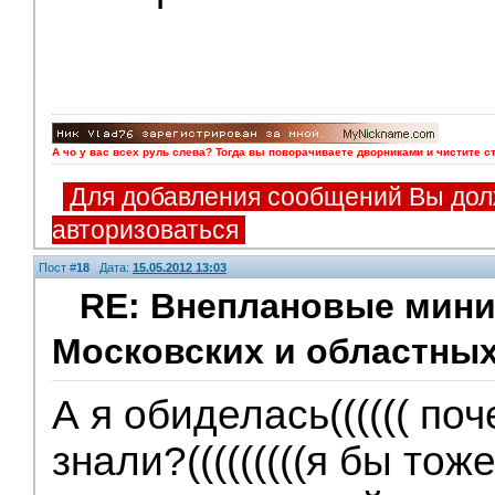
А чо у вас всех руль слева? Тогда вы поворачиваете дворниками и чистите с
Для добавления сообщений Вы дол
авторизоваться
Пост #
18
Дата:
15.05.2012 13:03
RE: Внеплановые мини
Московских и областных
А я обиделась(((((( по
знали?(((((((((я бы то