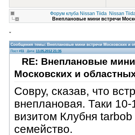
Форум клуба Nissan Tiida
Nissan Tiid
Внеплановые мини встречи Моско
Сообщения темы:
Внеплановые мини встречи Московских и об
Пост #
11
Дата:
13.05.2012 21:35
RE: Внеплановые мини
Московских и областных
Помощники
Совру, сказав, что вст
внеплановая. Таки 10-
визитом Клубня tarbob
семейство.