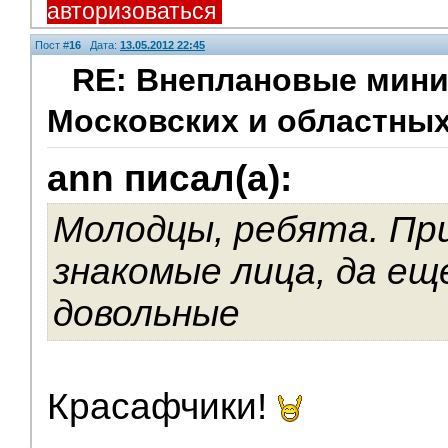
авторизоваться
Пост #
16
Дата:
13.05.2012 22:45
RE: Внеплановые мини
Московских и областных
V.I.P.
ann писал(а):
Молодцы, ребята. Пр
знакомые лица, да ещ
довольные
Красафчики!