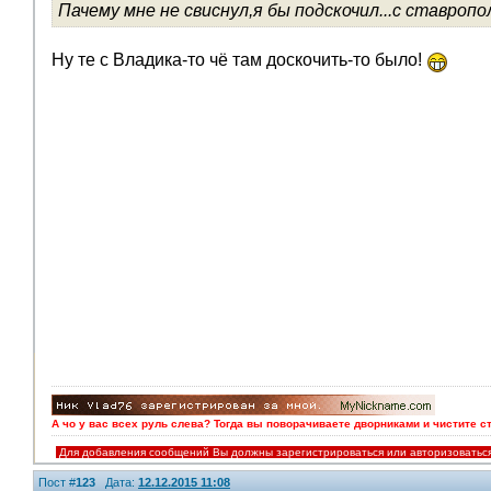
Пачему мне не свиснул,я бы подскочил...с ставропо
Ну те с Владика-то чё там доскочить-то было!
А чо у вас всех руль слева? Тогда вы поворачиваете дворниками и чистите с
Для добавления сообщений Вы должны зарегистрироваться или авторизоватьс
Пост #
123
Дата:
12.12.2015 11:08