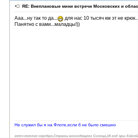
RE: Внеплановые мини встречи Московских и облас
Ааа...ну так то да...
для нас 10 тысяч км эт не крюк..
Панятно с вами...маладцы!))
Не служил бы я на Флоте,если б не было смешно
хетч-теплое серебро,Страны восходящего Солнца,18 год эры Хэйсе