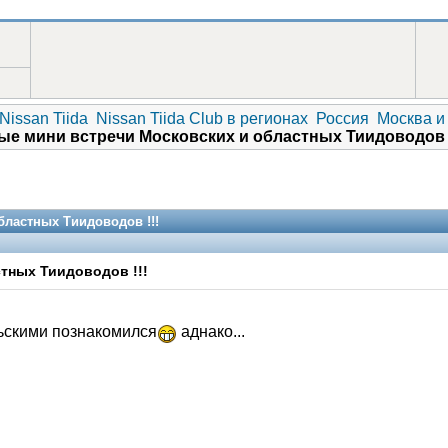
Nissan Tiida
Nissan Tiida Club в регионах
Россия
Москва и
е мини встречи Московских и областных Тиидоводов 
ластных Тиидоводов !!!
тных Тиидоводов !!!
льскими познакомился
аднако...
V.I.P.