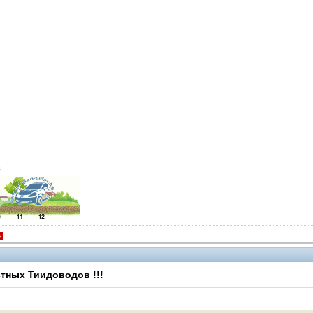
й
я
тных Тиидоводов !!!