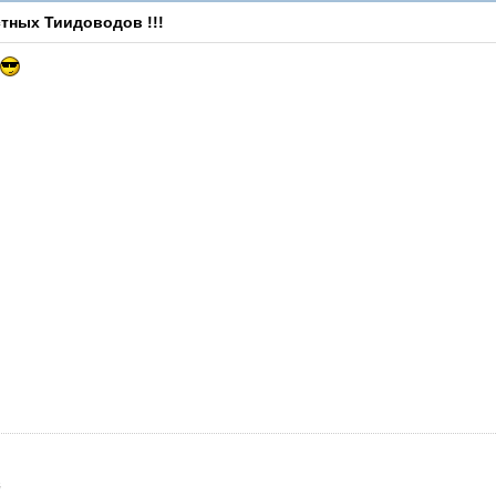
тных Тиидоводов !!!
V.I.P.
й