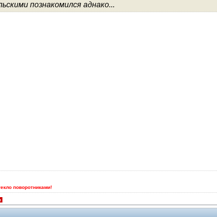
льскими познакомился аднако...
Помощники
текло поворотниками!
я