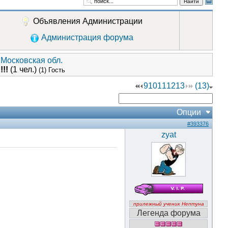
Найти
Объявления Администрации
Администрация форума
 Московская обл.
!!!
(1 чел.)
(1) Гость
9
10
11
12
13
(13)
Опции
#393376
zyat
прилежный ученик Нептуна
Легенда форума