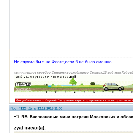
Не служил бы я на Флоте,если б не было смешно
хетч-теплое серебро,Страны восходящего Солнца,18 год эры Хэйсе
Для добавления сообщений Вы должны зарегистрироваться или авторизоватьс
Пост #
122
Дата:
12.12.2015 11:00
RE: Внеплановые мини встречи Московских и облас
zyat писал(а):