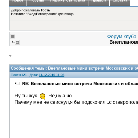
Новое
Форумы
Плагины Статистика
Правила
Справка
Добро пожаловать
Гость
Нажмите "Вход/Регистрация" для входа
Форум клуба 
Внеплановы
Сообщения темы:
Внеплановые мини встречи Московских и об
Пост #
121
Дата:
11.12.2015 11:05
RE: Внеплановые мини встречи Московских и облас
Ну ты жук..
Не,ну а чо ...
Пачему мне не свиснул,я бы подскочил...с ставропо