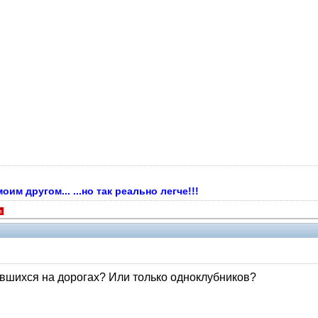
м другом... ...но так реально легче!!!
я
вшихся на дорогах? Или только одноклубников?