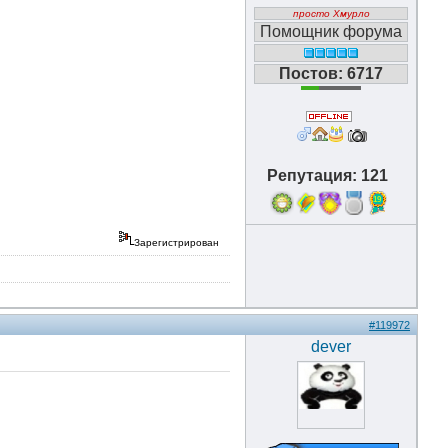
просто Хмурло
Помощник форума
Постов: 6717
Репутация: 121
19
Зарегистрирован
#119972
dever