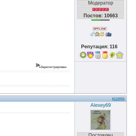
Модератор
Постов: 10663
Репутация: 116
18
Зарегистрирован
#119956
Alexey69
Постоялец