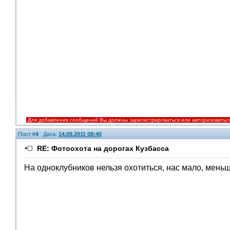
Для добавления сообщений Вы должны зарегистрироваться или авторизоватьс
Пост #
4
Дата:
14.09.2011 08:40
RE: Фотоохота на дорогах Кузбасса
На одноклубников нельзя охотиться, нас мало, мень