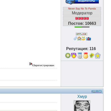
Never Say No To Panda
Модератор
Постов: 10663
Репутация: 116
18
Зарегистрирован
#119973
Хмур