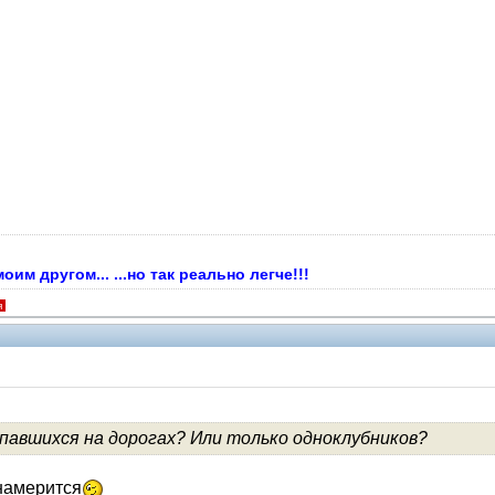
м другом... ...но так реально легче!!!
я
павшихся на дорогах? Или только одноклубников?
Помощники
знамерится