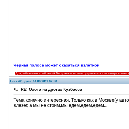
Черная полоса может оказаться взлётной
Для добавления сообщений Вы должны зарегистрироваться или авторизоватьс
Пост #
2
Дата:
14.09.2011 07:50
RE: Охота на дрогах Кузбасса
Тема,конечно интересная. Только как в Москве(у авто
влезет, а мы не стоим,мы едем,едем,едем...