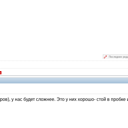
Последнее ред
я
ров), у нас будет сложнее. Это у них хорошо- стой в пробк
Модераторы