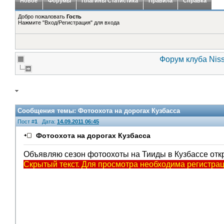
Новое
Форумы
Плагины Статистика
Правила
Справка
Добро пожаловать
Гость
Нажмите "Вход/Регистрация" для входа
Форум клуба Niss
Сообщения темы:
Фотоохота на дорогах Кузбасса
Пост #
1
Дата:
14.09.2011 06:45
Фотоохота на дорогах Кузбасса
Объявляю сезон фотоохоты на Тииды в Кузбассе отк
Скрытый текст. Для просмотра необходима регистрац