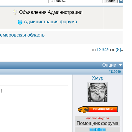
Найти
Объявления Администрации
Администрация форума
Кемеровская область
1
2
3
4
5
(8)
Опции
#119949
Хмур
!
просто Хмурло
Помощник форума