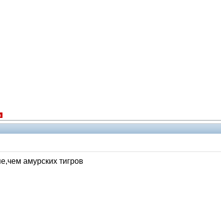
я
ше,чем амурских тигров
Модераторы