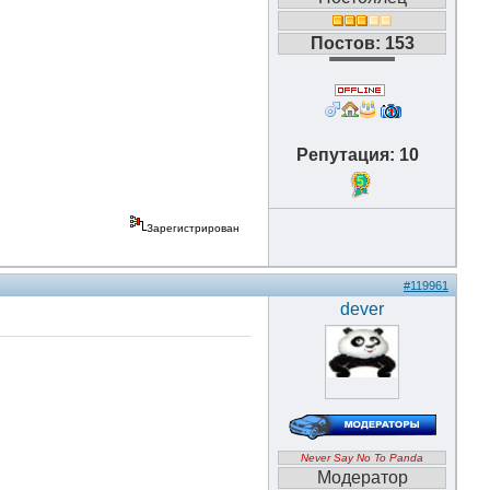
Постов: 153
Репутация: 10
5
Зарегистрирован
#119961
dever
Never Say No To Panda
Модератор