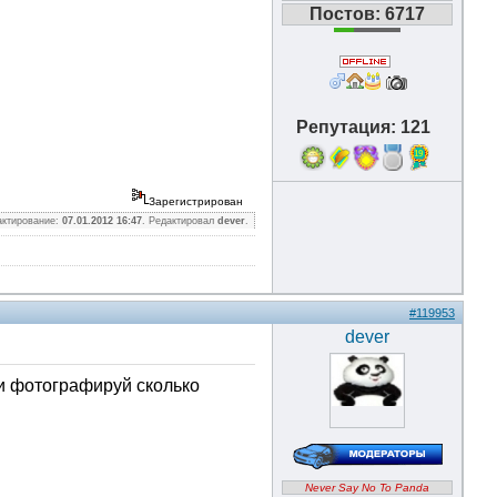
Постов: 6717
Репутация: 121
19
Зарегистрирован
актирование:
07.01.2012 16:47
. Редактировал
dever
.
#119953
dever
е и фотографируй сколько
Never Say No To Panda