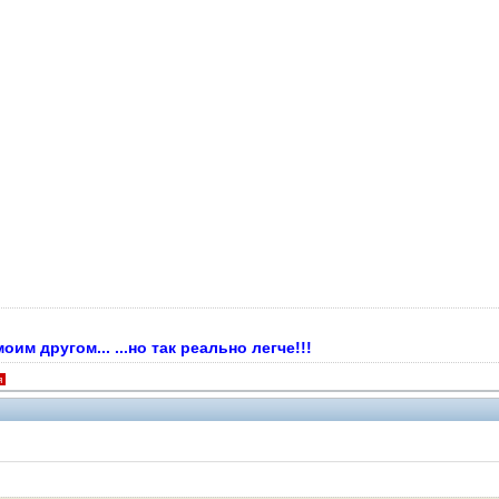
м другом... ...но так реально легче!!!
я