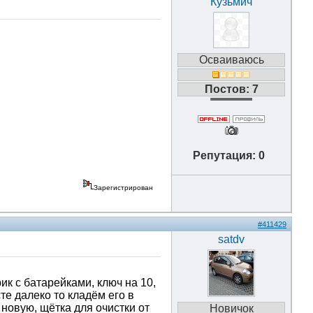
Кузьмич
Осваиваюсь
Постов: 7
Репутация: 0
Зарегистрирован
#411429
satdv
к с батарейками, ключ на 10,
те далеко то кладём его в
 новую, щётка для очистки от
Новичок