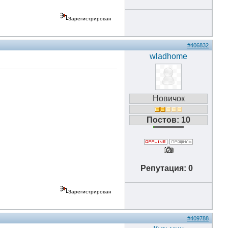
Зарегистрирован
#406832
wladhome
Новичок
Постов: 10
Репутация: 0
Зарегистрирован
#409788