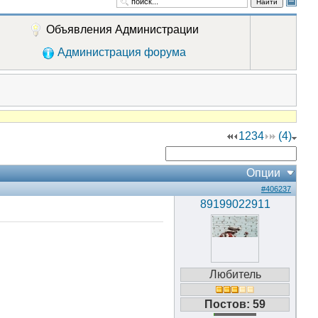
Найти
Объявления Администрации
Администрация форума
1
2
3
4
(4)
Опции
#406237
89199022911
Любитель
Постов: 59