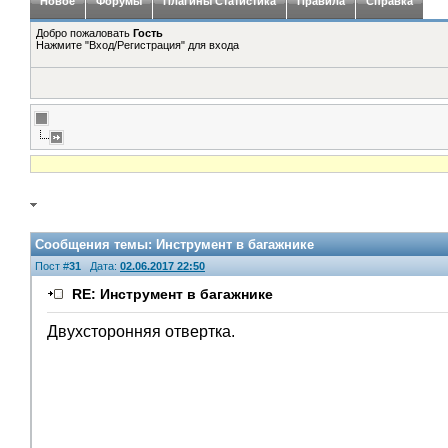
Новое
Форумы
Плагины Статистика
Правила
Справка
Добро пожаловать
Гость
Нажмите "Вход/Регистрация" для входа
Сообщения темы:
Инструмент в багажнике
Пост #
31
Дата:
02.06.2017 22:50
RE: Инструмент в багажнике
Двухсторонняя отвертка.