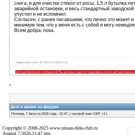
снега, и для очистки стёкол от росы, 1,5 л бутылка 
аварийной остановки, и весь стандартный заводской 
упустил и не вспомнил.
Согласен, с ранее писавшими, что лично это может и 
минимум тем, что у меня есть с собой я могу немедле
Всем добра, пока.
[открыть/закрыть]
Скрытый текст
Для добавления сообщений Вы должны зарегистрироваться или авторизоватьс
Дата и время на форуме
Пятница, 7 Августа 2026 года - 22:47, ( часовой пояс GMT +3 )
Copyright © 2008-2025 www.nissan-tiida-club.ru
August 7,2026,11:47 pm-