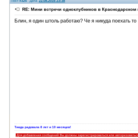
Пост #
325
Дата:
22.08.2016 23:38
RE: Мини встречи одноклубников в Краснодарском 
Блин, я один штоль работаю?
Че я никуда поехать то н
V.I.P.
Тиида радовала 8 лет и 10 месяцев!
Для добавления сообщений Вы должны зарегистрироваться или авторизоватьс