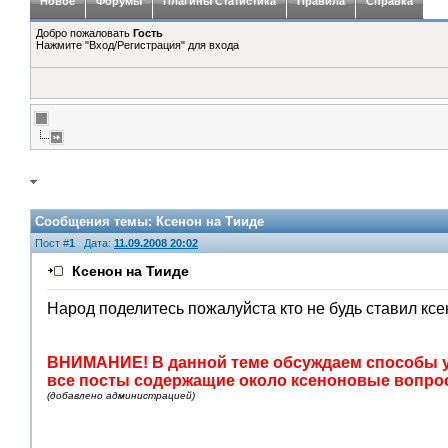
Новое
Форумы
Плагины Статистика
Правила
Справка
Добро пожаловать
Гость
Нажмите "Вход/Регистрация" для входа
Сообщения темы:
Ксенон на Тииде
Пост #
1
Дата:
11.09.2008 20:02
Ксенон на Тииде
Народ поделитесь пожалуйста кто не будь ставил ксен
ВНИМАНИЕ! В данной теме обсуждаем способы уст
все посты содержащие около ксеноновые вопросы (
(добавлено администрацией)