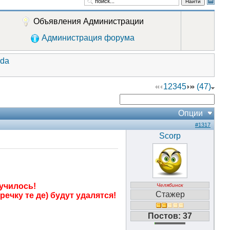
Найти
Объявления Администрации
Администрация форума
ida
1
2
3
4
5
(47)
Опции
#1317
Scorp
училось!
Челябинск
Стажер
ечку те де) будут удалятся!
Постов: 37