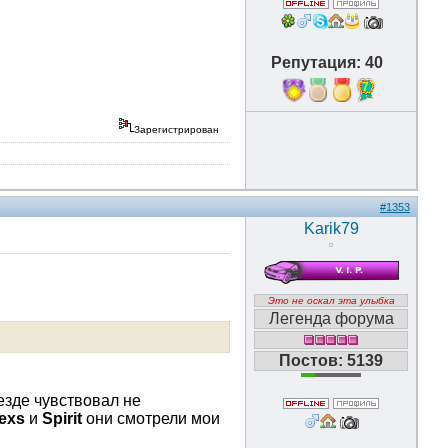
Репутация: 40
7
Зарегистрирован
#1353
Karik79
Это не оскал эта улыбка
Легенда форума
Постов: 5139
 езде чувствовал не
exs
и
Spirit
они смотрели мои