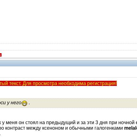
я
V.I.P.
ый текст. Для просмотра необходима регистрация!
си у него
.
к у меня он стоял на предыдущий и за эти 3 дня при ночной
про контраст между ксеноном и обычными галогенками
melal
.