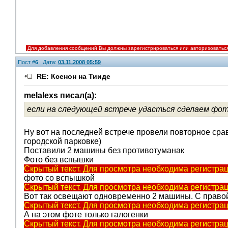
Для добавления сообщений Вы должны зарегистрироваться или авторизоватьс
Пост #
6
Дата:
03.11.2008 05:59
RE: Ксенон на Тииде
melalexs писал(а):
если на следующей встрече удасться сделаем фото 
Ну вот на последней встрече провели повторное сра
городской парковке)
Поставили 2 машины без противотуманак
Фото без вспышки
Скрытый текст. Для просмотра необходима регистрац
фото со вспышкой
Скрытый текст. Для просмотра необходима регистрац
Вот так освещают одновременно 2 машины. С правой
Скрытый текст. Для просмотра необходима регистрац
А на этом фоте только галогенки
Скрытый текст. Для просмотра необходима регистрац