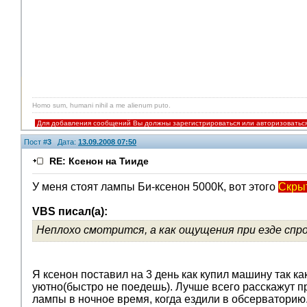
Homo sum, humani nihil a me alienum puto.
Для добавления сообщений Вы должны зарегистрироваться или авторизоватьс
Пост #
3
Дата:
13.09.2008 07:50
RE: Ксенон на Тииде
У меня стоят лампы Би-ксенон 5000К, вот этого
Скрыт
VBS писал(а):
Неплохо смотрится, а как ощущения при езде спро
Я ксенон поставил на 3 день как купил машину так ка
уютно(быстро не поедешь). Лучше всего расскажут 
лампы в ночное время, когда ездили в обсерваторию