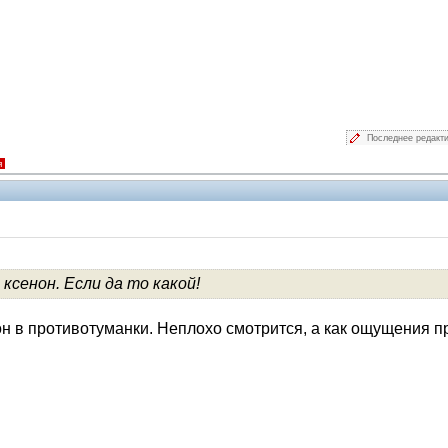
Последнее редакт
я
ксенон. Если да то какой!
V.I.P.
он в противотуманки. Неплохо смотрится, а как ощущения пр