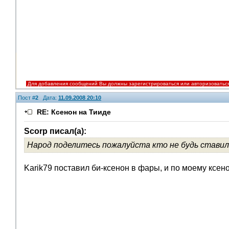
Для добавления сообщений Вы должны зарегистрироваться или авторизоватьс
Пост #
2
Дата:
11.09.2008 20:10
RE: Ксенон на Тииде
Scorp писал(а):
Народ поделитесь пожалуйста кто не будь ставил 
Karik79 поставил би-ксенон в фары, и по моему ксен