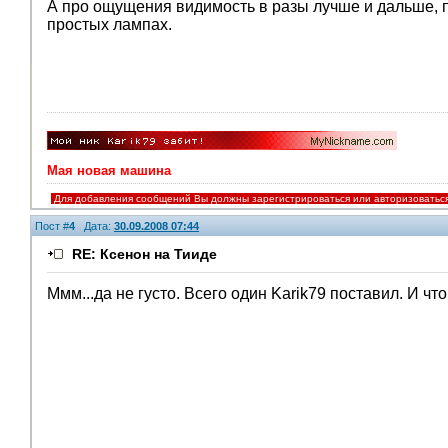
А про ощущения видимость в разы лучше и дальше, при
простых лампах.
Мая новая машина
Для добавления сообщений Вы должны зарегистрироваться или авторизоватьс
Пост #
4
Дата:
30.09.2008 07:44
RE: Ксенон на Тииде
Ммм...да не густо. Всего один Karik79 поставил. И чт