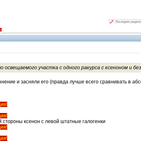
Последнее редакт
я
V.I.P.
освещаемого участка с одного ракурса с ксеноном и без.
внение и засняли его (правда лучше всего сравнивать в аб
ия!
ия!
 стороны ксенон с левой штатные галогенки
ия!
ия!