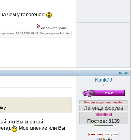
а чем у галогенок.
Зарегистрирован
ктирование:
05.11.2008 07:18
. Редактировал
Admin
.
#2540
Karik79
Это не оскал эта улыбка
.....
Легенда форума
Постов: 5139
кой это Вы кнопкой
ета).
Мое мнение или Вы