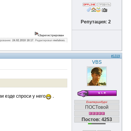
Репутация: 2
Зарегистрирован
ирование:
24.02.2010 18:17
. Редактировал
melalexs
.
#1319
VBS
и езде спроси у него
.
Екатеринбург
ПОСТовой
Постов: 4253