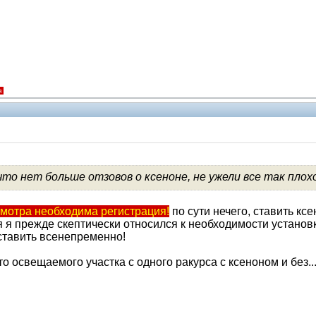
я
Администрация
 что нет больше отзовов о ксеноне, не ужели все так плохо
смотра необходима регистрация!
по сути нечего, ставить кс
 я прежде скептически относился к необходимости установк
 ставить всенепременно!
о освещаемого участка с одного ракурса с ксеноном и без..