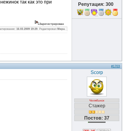
нежинок так как это при
Репутация: 300
11
Зарегистрирован
актирование:
16.03.2009 19:29
. Редактировал
Мира
.
#1703
Scorp
Челябинск
Стажер
Постов: 37