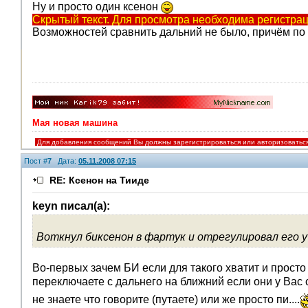
Ну и просто один ксенон
Скрытый текст. Для просмотра необходима регистрац
Возможностей сравнить дальний не было, причём по
Мая новая машина
Для добавления сообщений Вы должны зарегистрироваться или авторизоватьс
Пост #
7
Дата:
05.11.2008 07:15
RE: Ксенон на Тииде
keyn писал(а):
Воткнул биксенон в фартук и отрегулировал его у 
Во-первых зачем БИ если для такого хватит и просто 
переключаете с дальнего на ближний если они у Вас с
не знаете что говорите (путаете) или же просто пи....