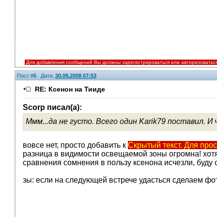
Для добавления сообщений Вы должны зарегистрироваться или авторизоватьс
Пост #
5
Дата:
30.09.2008 07:53
RE: Ксенон на Тииде
Scorp писал(а):
Ммм...да не густо. Всего один Karik79 поставил. И
вовсе нет, просто добавить к
Скрытый текст. Для про
разница в видимости освещаемой зоны огромна! хотя
сравнения сомнения в пользу ксенона исчезли, буду
зы: если на следующей встрече удасться сделаем фот