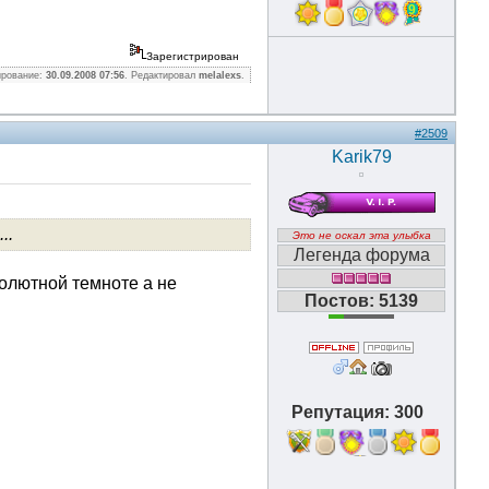
9
Зарегистрирован
ирование:
30.09.2008 07:56
. Редактировал
melalexs
.
#2509
Karik79
..
Это не оскал эта улыбка
Легенда форума
солютной темноте а не
Постов: 5139
Репутация: 300
11