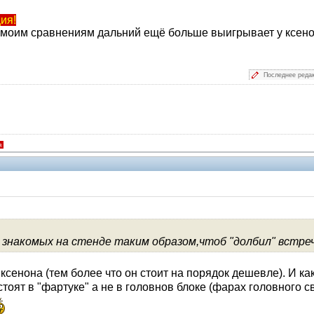
ия!
 моим сравнениям дальний ещё больше выигрывает у ксенон
Последнее реда
я
V.I.P.
знакомых на стенде таким образом,чтоб "долбил" встречку
ксенона (тем более что он стоит на порядок дешевле). И ка
тоят в "фартуке" а не в головнов блоке (фарах головного св