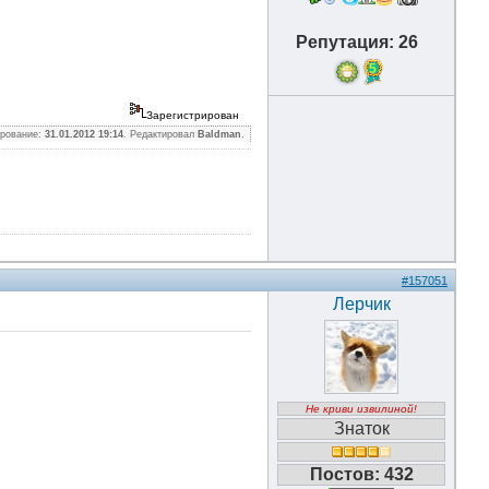
Репутация: 26
5
Зарегистрирован
ирование:
31.01.2012 19:14
. Редактировал
Baldman
.
#157051
Лерчик
Не криви извилиной!
Знаток
Постов: 432