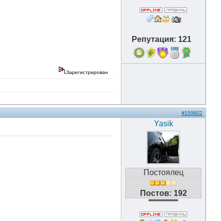
Репутация: 121
19
Зарегистрирован
#159802
Yasik
Постоялец
Постов: 192