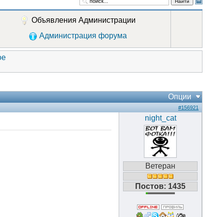
Найти
Объявления Администрации
Администрация форума
ое
Опции
#156921
night_cat
Ветеран
Постов: 1435