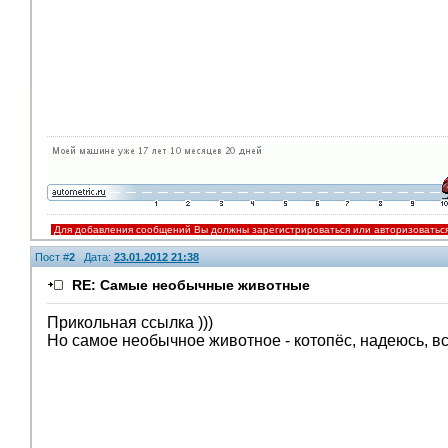
Для добавления сообщений Вы должны зарегистрироваться или авторизоватьс
Пост #
2
Дата:
23.01.2012 21:38
RE: Самые необычные животные
Прикольная ссылка )))
Но самое необычное животное - котопёс, надеюсь, вс