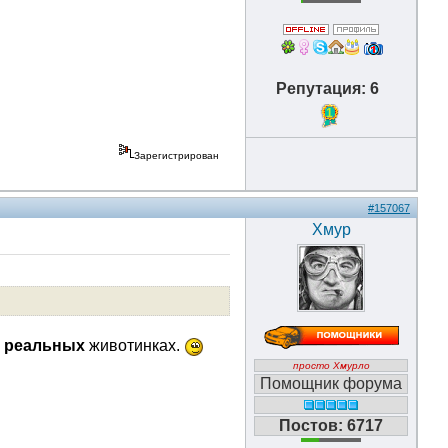
Репутация: 6
1
Зарегистрирован
#157067
Хмур
о
реальных
животинках.
просто Хмурло
Помощник форума
Постов: 6717