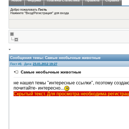
Новое
Форумы
Плагины Статистика
Правила
Справка
Добро пожаловать
Гость
Нажмите "Вход/Регистрация" для входа
Сообщения темы:
Самые необычные животные
Пост #
1
Дата:
23.01.2012 19:27
Самые необычные животные
не нашел темы "интересные ссылки", поэтому созда
почитайте- интересно...
Скрытый текст. Для просмотра необходима регистрац