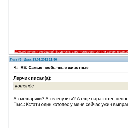
Для добавления сообщений Вы должны зарегистрироваться или авторизоватьс
Пост #
3
Дата:
23.01.2012 21:56
RE: Самые необычные животные
Лерчик писал(а):
котопёс
А смешарики? А телепузики? А еще пара сотен непон
Пыс.: Кстати один котопес у меня сейчас ужин выпр