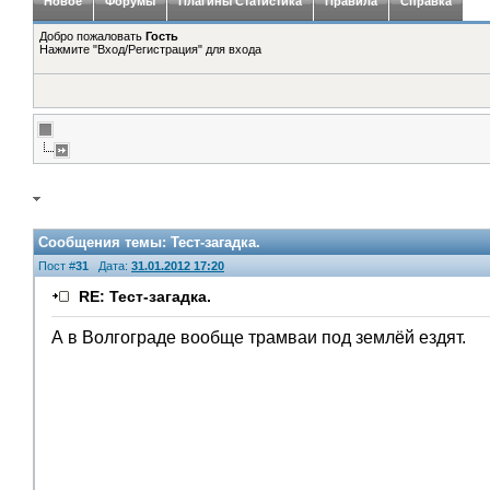
Новое
Форумы
Плагины Статистика
Правила
Справка
Добро пожаловать
Гость
Нажмите "Вход/Регистрация" для входа
Сообщения темы:
Тест-загадка.
Пост #
31
Дата:
31.01.2012 17:20
RE: Тест-загадка.
А в Волгограде вообще трамваи под землёй ездят.