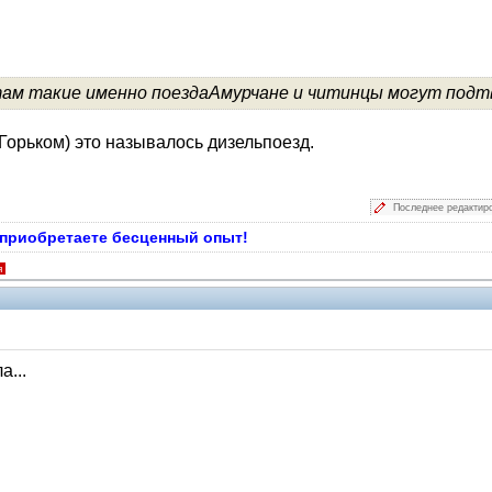
 там такие именно поездаАмурчане и читинцы могут подт
Горьком) это называлось дизельпоезд.
Последнее редактир
ы приобретаете бесценный опыт!
я
а...