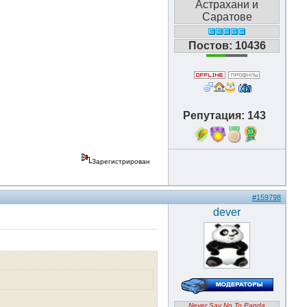
Астрахани и
Саратове
Постов: 10436
Репутация: 143
10
Зарегистрирован
#159798
dever
Never Say No To Panda