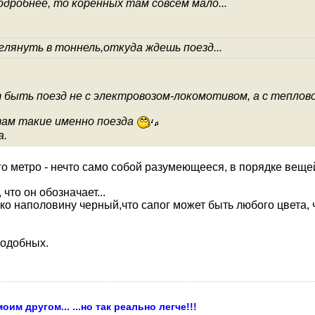
подробнее, то коренных там совсем мало...
лянуть в тоннель,откуда ждешь поезд...
т быть поезд не с электровозом-локомотивом, а с теплово
 там такие именно поезда
а.
о метро - нечто само собой разумеющееся, в порядке вещей,
что он обозначает...
ько наполовину черный,что сапог может быть любого цвета, 
подобных.
м другом... ...но так реально легче!!!