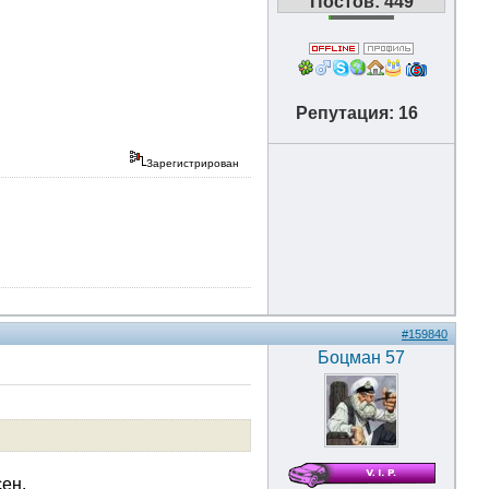
Постов: 449
Репутация: 16
Зарегистрирован
#159840
Боцман 57
сен.