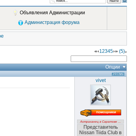
Найти
Объявления Администрации
Администрация форума
ое
1
2
3
4
5
(5)
Опции
#159778
vivet
Астраханец в Саратове ...
Представитель
Nissan Tiida Club в