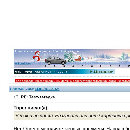
Для добавления сообщений Вы должны зарегистрироваться или авторизоватьс
Пост #
35
Дата:
31.01.2012 21:24
RE: Тест-загадка.
Toper писал(а):
Я так и не понял. Разгадали или нет? картинка про
Нет. Ответ в методичке: черные предметы. Народ в б