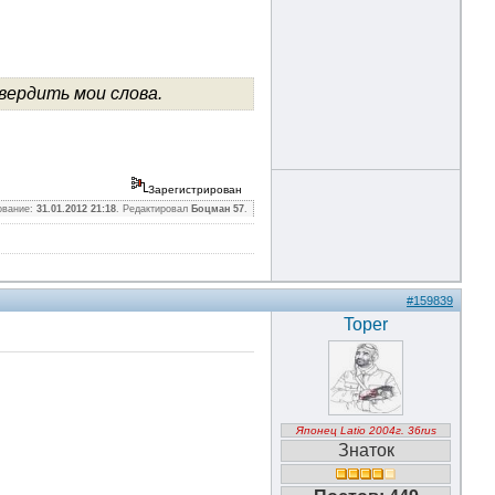
вердить мои слова.
Зарегистрирован
ование:
31.01.2012 21:18
. Редактировал
Боцман 57
.
#159839
Toper
Японец Latio 2004г. 36rus
Знаток