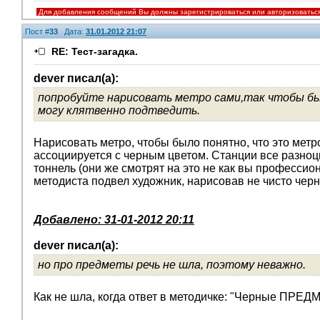
Для добавления сообщений Вы должны зарегистрироваться или авторизоватьс
Пост #
33
Дата:
31.01.2012 21:07
RE: Тест-загадка.
dever писал(а):
попробуйте нарисовать метро сами,так чтобы был
могу клятвенно подтведить.
Нарисовать метро, чтобы было понятно, что это метро
ассоциируется с черным цветом. Станции все разноцв
тоннель (они же смотрят на это не как вы профессион
методиста подвел художник, нарисовав не чисто чер
Добавлено: 31-01-2012 20:11
dever писал(а):
но про предметы речь не шла, поэтому неважно.
Как не шла, когда ответ в методичке: "Черные ПРЕ