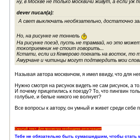
ну, в Москве не только москвичи живут, а если уж 
dever писал(а):
А свет выключать необязательно, достаточно заг
Но, на рисунке не тоннель
На рисунке поезд, пусть не трамвай, но это може
токоприемник не стоит говорить...
Кстати, если из Кемерово поехать на восток, то
Амурчане и читинцы могут подтвердить мои слов
Называя автора москвичом, я имел ввиду, что для нег
Нужно смотря на рисунок видеть не сам рисунок, а то, 
И почему прицепились к поезду? То, что пингвин тол
голубые, и белые никого не волнует?
Все вопросы к автору, он умный и живет среди себе 
Скрытый текст. Для просмотра необходима регистрация!
Тебе не обязательно быть сумасшедшим, чтобы стать мои