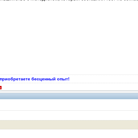
ы приобретаете бесценный опыт!
я
V.I.P.