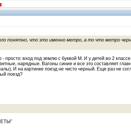
я
о понятно, что это именно метро, а то что метро черно
V.I.P.
 - просто: вход под землю с буквой М. И у детей во 2 клас
етные, нарядные. Вагоны синие и все это составляет главн
алы). И на картинке поезд не чисто черный. Еще раз не сог
ный поезд?
ДМЕТЫ"