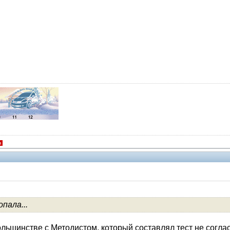
я
пала...
V.I.P.
ольшинстве с Методистом, который составлял тест не согла