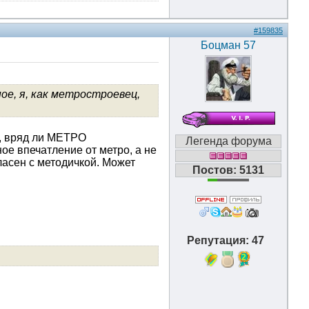
#159835
Боцман 57
е, я, как метростроевец,
се, вряд ли МЕТРО
Легенда форума
ое впечатление от метро, а не
ласен с методичкой. Может
Постов: 5131
Репутация: 47
2