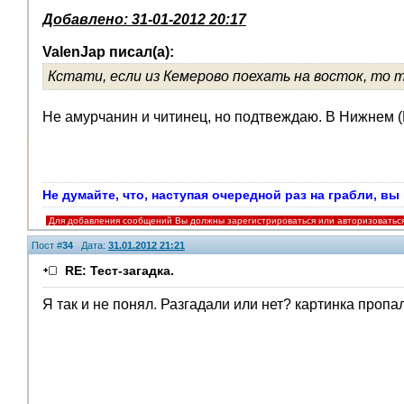
Добавлено: 31-01-2012 20:17
ValenJap писал(а):
Кстати, если из Кемерово поехать на восток, то
Не амурчанин и читинец, но подтвеждаю. В Нижнем (
Не думайте, что, наступая очередной раз на грабли, в
Для добавления сообщений Вы должны зарегистрироваться или авторизоватьс
Пост #
34
Дата:
31.01.2012 21:21
RE: Тест-загадка.
Я так и не понял. Разгадали или нет? картинка пропал