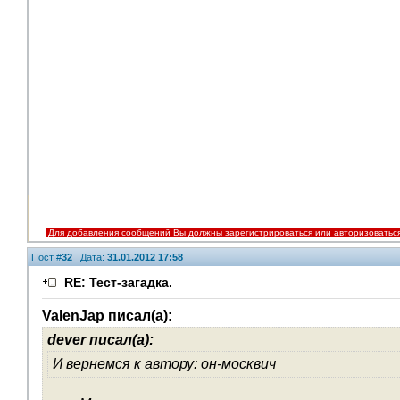
Для добавления сообщений Вы должны зарегистрироваться или авторизоватьс
Пост #
32
Дата:
31.01.2012 17:58
RE: Тест-загадка.
ValenJap писал(а):
dever писал(а):
И вернемся к автору: он-москвич