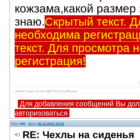
кожзама,какой размер 
знаю.
Скрытый текст. 
необходима регистрац
текст. Для просмотра 
регистрация!
Синяя Тиида Латио 4ВД 2010год,Япошка
Для добавления сообщений Вы дол
авторизоваться
Пост #
92
Дата:
02.10.2015 18:02
RE: Чехлы на сиденья