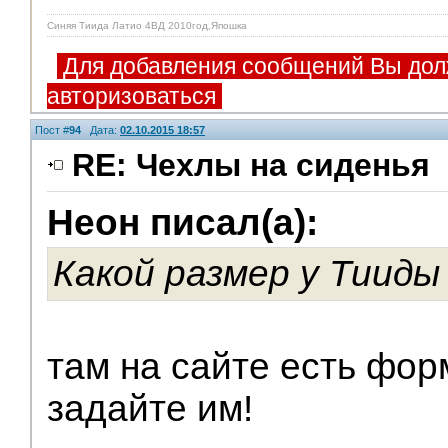
Синяя Тиида Латио 4ВД 2010год,Япошка
Для добавления сообщений Вы дол
авторизоваться
Пост #
94
Дата:
02.10.2015 18:57
RE: Чехлы на сиденья
Неон писал(а):
V.I.P.
Какой размер у Тииды 
там на сайте есть фор
задайте им!