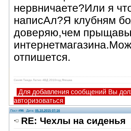
нервничаете?Или я что
написАл?Я клубням б
доверяю,чем прыщав
интернетмагазина.Може
отпишется.
Синяя Тиида Латио 4ВД 2010год,Япошка
Для добавления сообщений Вы дол
авторизоваться
Пост #
96
Дата:
05.10.2015 07:16
RE: Чехлы на сиденья