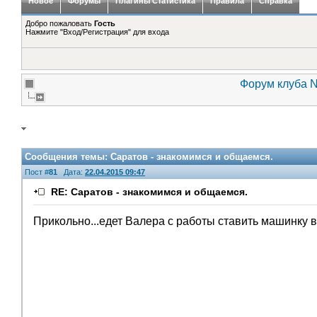
Новое
Форумы
Плагины Статистика
Правила
Справка
Добро пожаловать
Гость
Нажмите "Вход/Регистрация" для входа
Форум клуба N
Сообщения темы:
Саратов - знакомимся и общаемся.
Пост #
81
Дата:
22.04.2015 09:47
RE: Саратов - знакомимся и общаемся.
Прикольно...едет Валера с работы ставить машинку в 