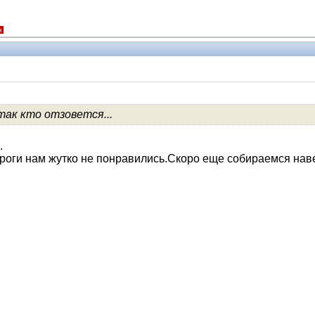
я
ак кто отзовется...
V.I.P.
.
роги нам жутко не понравились.Скоро еще собираемся нав