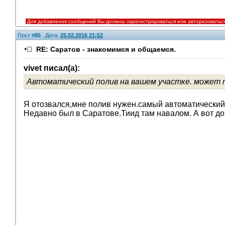
Для добавления сообщений Вы должны зарегистрироваться или авторизоватьс
Пост #
85
Дата:
25.02.2016 21:52
RE: Саратов - знакомимся и общаемся.
vivet писал(а):
Автоматический полив на вашем участке. может т
Я отозвался,мне полив нужен.самый автоматический
Недавно был в Саратове.Тиид там навалом. А вот до