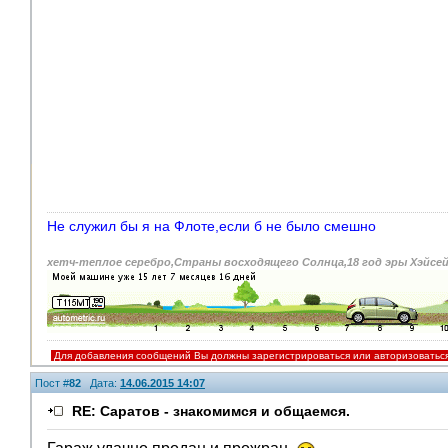
Не служил бы я на Флоте,если б не было смешно
хетч-теплое серебро,Страны восходящего Солнца,18 год эры Хэйсе
Для добавления сообщений Вы должны зарегистрироваться или авторизоватьс
Пост #
82
Дата:
14.06.2015 14:07
RE: Саратов - знакомимся и общаемся.