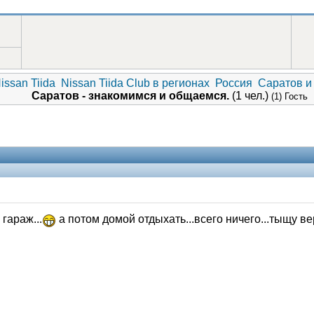
issan Tiida
Nissan Tiida Club в регионах
Россия
Саратов и
Саратов - знакомимся и общаемся.
(1 чел.)
(1) Гость
гараж...
а потом домой отдыхать...всего ничего...тыщу вер
V.I.P.