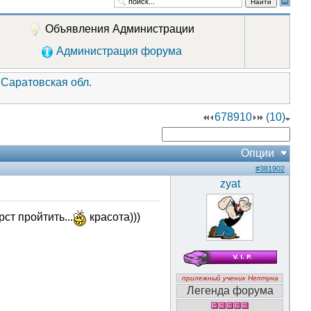
Найти
Объявления Администрации
Администрация форума
 Саратовская обл.
6
7
8
9
10
(10)
Опции
#381902
zyat
ст пройтить...
красота)))
прилежный ученик Нептуна
Легенда форума