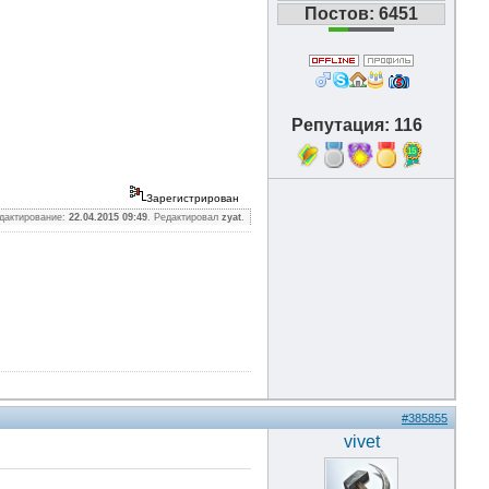
Постов: 6451
Репутация: 116
15
Зарегистрирован
дактирование:
22.04.2015 09:49
. Редактировал
zyat
.
#385855
vivet