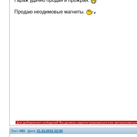
Гараж удачно продан и прожран.
Продаю неодимовые магниты.
Для добавления сообщений Вы должны зарегистрироваться или авторизоватьс
Пост #
83
Дата:
21.10.2015 22:50