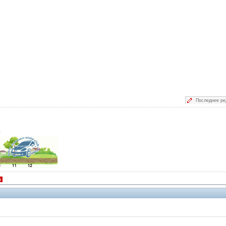
Последнее ре
й
я