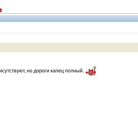
я
Помощники
рисутствуют, но дороги капец полный.