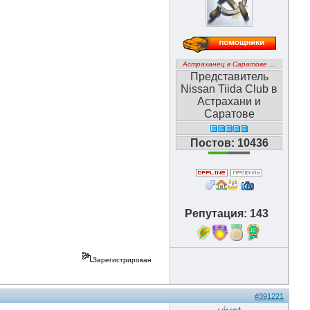
Астраханец в Саратове ...
Представитель
Nissan Tiida Club в
Астрахани и
Саратове
Постов: 10436
Репутация: 143
10
Зарегистрирован
#391221