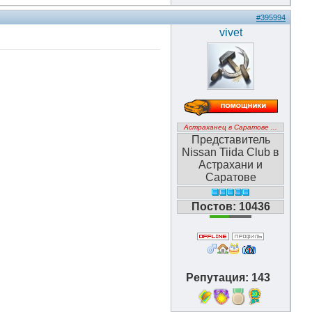
#395994
vivet
Астраханец в Саратове ...
Представитель
Nissan Tiida Club в
Астрахани и
Саратове
Постов: 10436
Репутация: 143
10