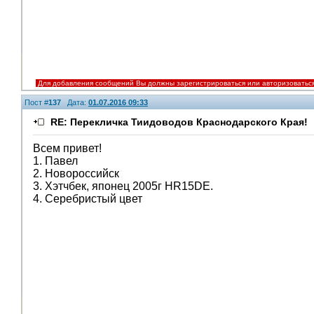
Для добавления сообщений Вы должны зарегистрироваться или авторизоватьс
Пост #
137
Дата:
01.07.2016 09:33
RE: Перекличка Тиидоводов Краснодарского Края!
Всем привет!
1. Павел
2. Новороссийск
3. Хэтчбек, японец 2005г HR15DE.
4. Серебристый цвет