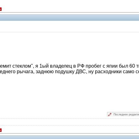
я
гремит стеклом", я 1ый владелец в РФ пробег с япии был 60
реднего рычага, заднюю подушку ДВС, ну расходники само с
Последнее редакт
я