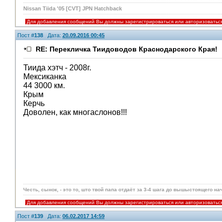
Nissan Tiida '05 [CVT] JPN Hatchback
Для добавления сообщений Вы должны зарегистрироваться или авторизоватьс
Пост #
138
Дата:
20.09.2016 00:45
RE: Перекличка Тиидоводов Краснодарского Края!
Тиида хэтч - 2008г.
Мексиканка
44 3000 км.
Крым
Керчь
Доволен, как многаслонов!!!
Честь, сынок, - это то, што твой папа отдаёт за 3-4 шага до вышыстоящего нач
Для добавления сообщений Вы должны зарегистрироваться или авторизоватьс
Пост #
139
Дата:
06.02.2017 14:59