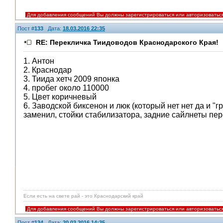
Для добавления сообщений Вы должны зарегистрироваться или авторизоватьс
Пост #
133
Дата:
18.03.2016 22:35
RE: Перекличка Тиидоводов Краснодарского Края!
1. Антон
2. Краснодар
3. Тиида хетч 2009 японка
4. пробег около 110000
5. Цвет коричневый
6. Заводской биксенон и люк (который нет нет да и "
заменил, стойки стабилизатора, задние сайлнеты пе
Если есть на свете рай - это Краснодарский край
Для добавления сообщений Вы должны зарегистрироваться или авторизоватьс
Пост #
134
Дата:
20.03.2016 14:35