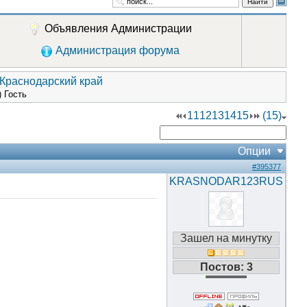
Найти
Объявления Администрации
Администрация форума
 Краснодарский край
) Гость
11
12
13
14
15
(15)
Опции
#395377
KRASNODAR123RUS
Зашел на минутку
Постов: 3