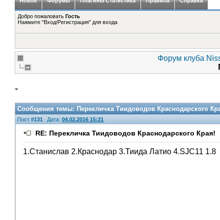
Новое
Форумы
Плагины Статистика
Правила
Справка
Добро пожаловать
Гость
Нажмите "Вход/Регистрация" для входа
Форум клуба Niss
Сообщения темы:
Перекличка Тиидоводов Краснодарского Кр
Пост #
131
Дата:
04.02.2016 15:21
RE: Перекличка Тиидоводов Краснодарского Края!
1.Станислав 2.Краснодар 3.Тиида Латио 4.SJC11 1.8