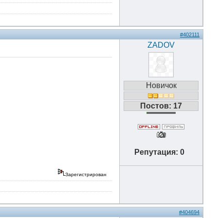
#402111
ZADOV
Новичок
Постов: 17
Репутация: 0
Зарегистрирован
#404694