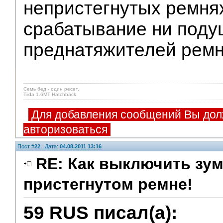
непристегнутых ремнях
срабатывание ни поду
преднатяжителей ремн
Семь бед - один ресет.
Tiida 1.6MT Hatchback
Для добавления сообщений Вы дол
авторизоваться
Пост #
22
Дата:
04.08.2011 13:16
RE: Как выключить зум
пристегнутом ремне!
59 RUS писал(а):