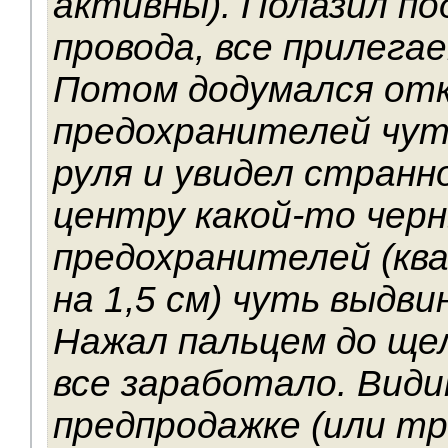
активны). Полазил по
провода, все прилега
Потом додумался от
предохранителей чут
руля и увидел странн
центру какой-то черн
предохранителей (ква
на 1,5 см) чуть выдви
Нажал пальцем до щелч
все заработало. Види
предпродажке (или т