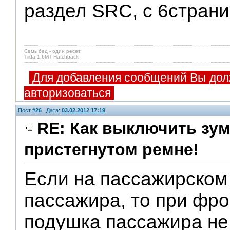
раздел SRC, с 6страни
Семь бед - один ресет.
Tiida 1.6MT Hatchback
Для добавления сообщений Вы дол
авторизоваться
Пост #
26
Дата:
03.02.2012 17:19
RE: Как выключить зум
пристегнутом ремне!
V.I.P.
Если на пассажирском
пассажира, то при фр
подушка пассажира не 