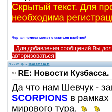
Скрытый текст. Для пр
необходима регистрац
Черная полоса может оказаться взлётной
Для добавления сообщений Вы дол
авторизоваться
Пост #
2
Дата:
18.04.2012 20:11
RE: Новости Кузбасса.
Да что нам Шевчук - за
V.I.P.
SCORPIONS
в рамках
мирового тура.