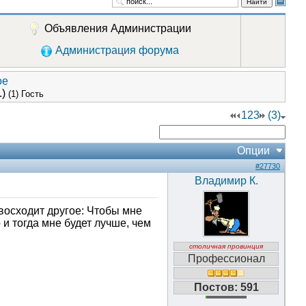
Найти
Объявления Администрации
Администрация форума
ое
.)
(1) Гость
1
2
3
(3)
Опции
#27730
Владимир К.
восходит другое: Чтобы мне
 и тогда мне будет лучше, чем
столичная провинция
Профессионал
Постов: 591