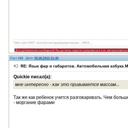
Tiida Latio 2007, золотистая праворукая японка... HR15...
Для добавления сообщений Вы должны зарегистрироваться или авторизоватьс
Пост #
15
Дата:
05.08.2010 21:40
RE: Язык фар и габаритов. Автомобильная азбука 
Quickie писал(а):
мне интересно - как это прививается массам...
Так же как ребенок учится разговаривать. Чем боль
- моргание фарами