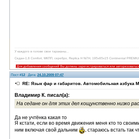
У каждого в голове свои тараканы...
Седан-1,6 Comfort, МКПП, серебро, Replica H Ni7H, 195х65х15 Continental PREMIUM
Для добавления сообщений Вы должны зарегистрироваться или авторизоватьс
Пост #
12
Дата:
24.10.2009 07:47
RE: Язык фар и габаритов. Автомобильная азбука 
Владимир К. писал(а):
На седане он для этих дел кощунственно низко рас
Да не учтёнка какая то
Я кстати, если во время движения меня кто то своими 
ним включая свой дальним
, стараюсь встать так 