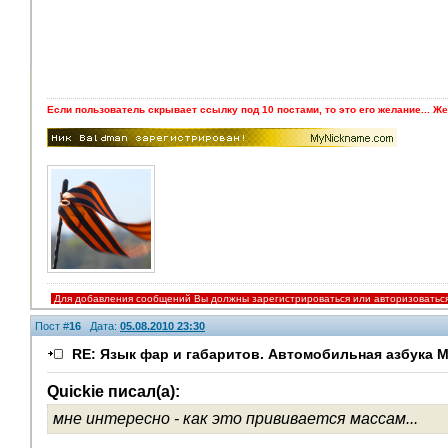
Если пользователь скрывает ссылку под 10 постами, то это его желание... Же
Для добавления сообщений Вы должны зарегистрироваться или авторизоватьс
Пост #
16
Дата:
05.08.2010 23:30
RE: Язык фар и габаритов. Автомобильная азбука 
Quickie писал(а):
мне интересно - как это прививается массам...