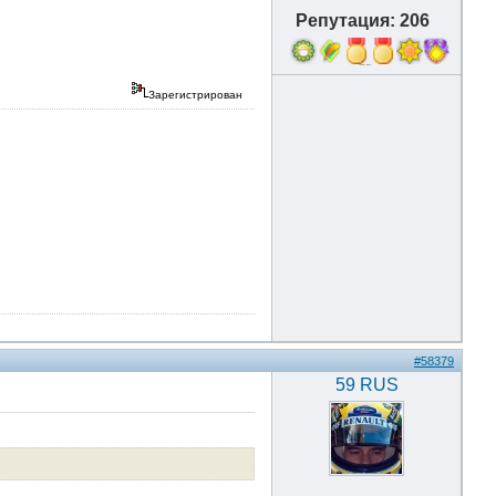
Репутация: 206
7
Зарегистрирован
#58379
59 RUS