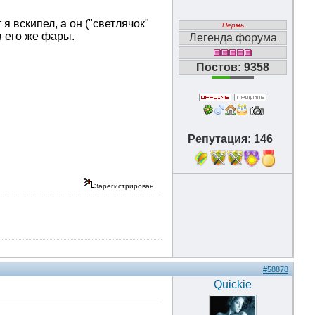
я вскипел, а он ("светлячок"
Пермь
в его же фары.
Легенда форума
Постов: 9358
Репутация: 146
Зарегистрирован
#58878
Quickie