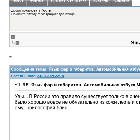
Новое
Форумы
Плагины Статистика
Правила
Справка
Добро пожаловать
Гость
Нажмите "Вход/Регистрация" для входа
Язы
Сообщения темы:
Язык фар и габаритов. Автомобильная азбу
Пост #
11
Дата:
23.10.2009 22:18
RE: Язык фар и габаритов. Автомобильная азбука 
Увы... В России это правило существует только в о
было хорошо вовсе не обязательно из кожи лезть и с
ему... философия блин...