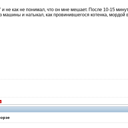
и не как не понимал, что он мне мешает. После 10-15 минут 
из машины и натыкал, как провинившегося котенка, мордой 
я
Морзе