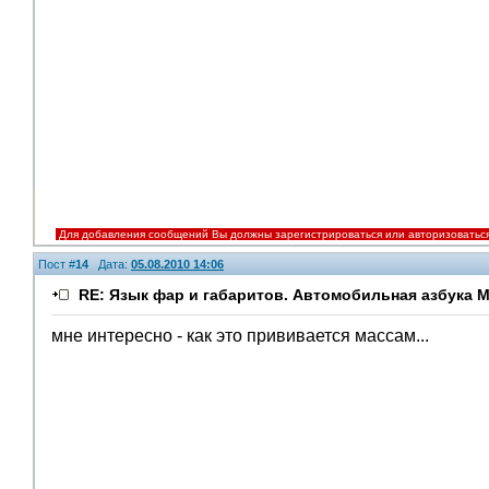
Для добавления сообщений Вы должны зарегистрироваться или авторизоватьс
Пост #
14
Дата:
05.08.2010 14:06
RE: Язык фар и габаритов. Автомобильная азбука 
мне интересно - как это прививается массам...