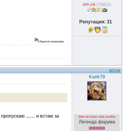
Репутация: 31
Зарегистрирован
#27744
Karik79
опускаю ........ и встаю за
Это не оскал эта улыбка
Легенда форума