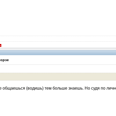
я
Морзе
ше общаешься (водишь) тем больше знаешь. Но судя по личн