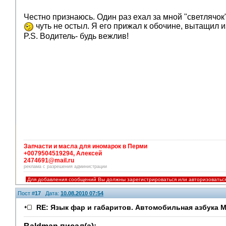
Честно признаюсь. Один раз ехал за мной "светлячок" 
чуть не остыл. Я его прижал к обочине, вытащил 
P.S. Водитель- будь вежлив!
Запчасти и масла для иномарок в Перми
+0079504519294, Алексей
2474691@mail.ru
реклама с разрешения администрации
Для добавления сообщений Вы должны зарегистрироваться или авторизоватьс
Пост #
17
Дата:
10.08.2010 07:54
RE: Язык фар и габаритов. Автомобильная азбука 