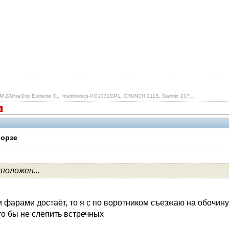
 2/UltraGrip Extreme XL, multitronics-VG1031GPL, CRUNCH 211B, Garmin 217...
я
Морзе
положен...
V.I.P.
фарами достаёт, то я с по воротником съезжаю на обочину пр
что бы не слепить встречных