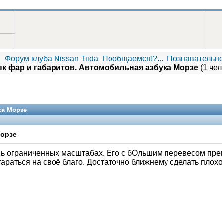
Форум клуба Nissan Tiida
Пообщаемся!?...
Познавательн
к фар и габаритов. Автомобильная азбука Морзе
(1 чел
ка Морзе
Морзе
чень ограниченных масштабах. Его с бОльшим перевесом пре
тараться на своё благо. Достаточно ближнему сделать плохо