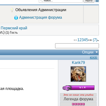
Найти
Объявления Администрации
Администрация форума
 Пермский край
л.)
(1) Гость
1
2
3
4
5
(7)
Опции
#2435
Karik79
шая площадка.
Это не оскал эта улыбка
Легенда форума