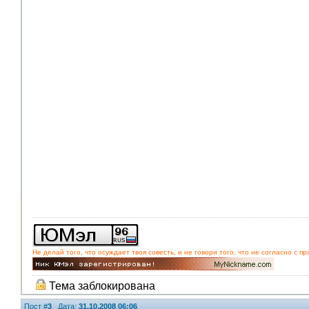
Не делай того, что осуждает твоя совесть, и не говори того, что не согласно с
Тема заблокирована
Пост #
3
Дата:
31.10.2008 06:06