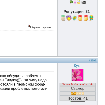
Репутация: 31
9
Зарегистрирован
#2595
Кутя
можно обсудить проблемы
 Тиидка))))...за зиму надо
состояли в пермском форд-
Ниссан Тиида,хэтчбэк-1,6л
решали проблемы, помогали
Стажер
Постов: 41