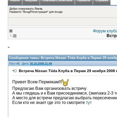
Новое
Форумы
Плагины Статистика
Правила
Справка
Добро пожаловать
Гость
Нажмите "Вход/Регистрация" для входа
Форум клуба
Встр
Сообщения темы:
Встреча Nissan Tiida Клуба в Перми 29 ноябр
Пост #
1
Дата:
30.10.2008 21:49
Встреча Nissan Tiida Клуба в Перми 29 ноября 2008 
Привет Всем Пермякам!!!
Предлагаю Вам организовать встречу
А мы глядишь и к Вам присоединимся, (экипажа 2-3 то
А место для встречи предлагаю выбрать пересечени
Если кто не знает где это то смотрите
тут