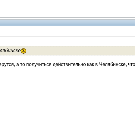
елябинске
V.I.P.
утся, а то получиться действительно как в Челябинске, что