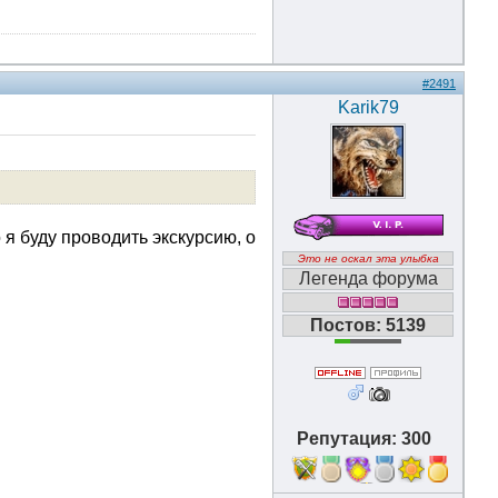
#2491
Karik79
 я буду проводить экскурсию, о
Это не оскал эта улыбка
Легенда форума
Постов: 5139
Репутация: 300
11