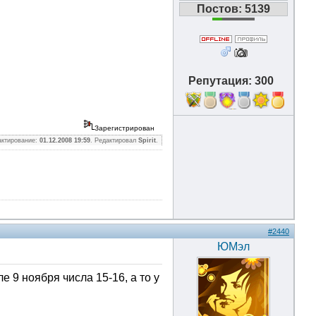
Постов: 5139
Репутация: 300
11
Зарегистрирован
актирование:
01.12.2008 19:59
. Редактировал
Spirit
.
#2440
ЮМэл
 9 ноября числа 15-16, а то у