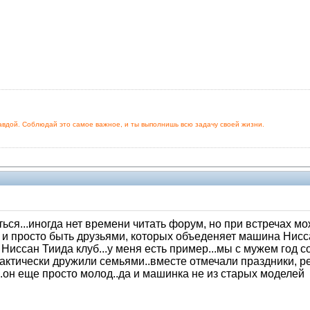
 правдой. Соблюдай это самое важное, и ты выполнишь всю задачу своей жизни.
ться...иногда нет времени читать форум, но при встречах 
и просто быть друзьями, которых объеденяет машина Ниссан
иссан Тиида клуб...у меня есть пример...мы с мужем год 
рактически дружили семьями..вместе отмечали праздники, 
..он еще просто молод..да и машинка не из старых моделей