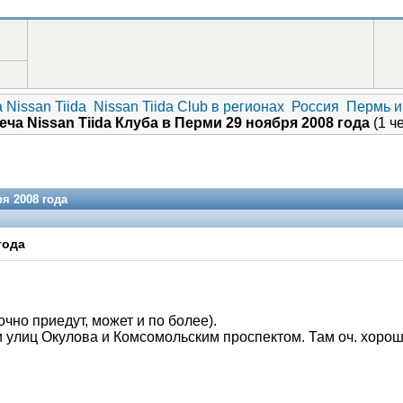
 Nissan Tiida
Nissan Tiida Club в регионах
Россия
Пермь и
еча Nissan Tiida Клуба в Перми 29 ноября 2008 года
(1 че
я 2008 года
года
чно приедут, может и по более).
V.I.P.
и улиц Окулова и Комсомольским проспектом. Там оч. хоро