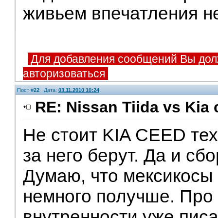
живьем впечатления н
Для добавления сообщений Вы дол
авторизоваться
Пост #
22
Дата:
03.11.2010 10:24
RE: Nissan Tiida vs Kia 
Не стоит KIA CEED тех
V.I.P.
за него берут. Да и сб
Думаю, что мексикосы
немного получше. Про
внутренности уже писа