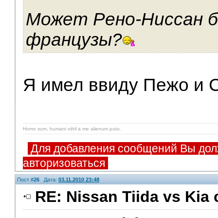
Может Рено-Ниссан 
французы?
Я имел ввиду Пежо и 
Homo sum, humani nihil a me alienum puto.
Для добавления сообщений Вы дол
авторизоваться
Пост #
26
Дата:
03.11.2010 23:48
RE: Nissan Tiida vs Kia 