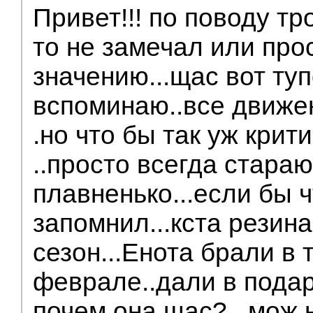
Привет!!! по поводу тр
то не замечал или про
значению...щас вот ту
вспоминаю..все движе
.но что бы так уж крит
..просто всегда стараю
плавненько...если бы ч
запомнил...кста резин
сезон...Енота брали в 
феврале..дали в подаро
почем она щас?...мож 