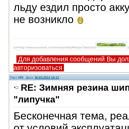
льду ездил просто акк
не возникло
[url=http://www.autometric.ru/car/nissan/tiida#NissanTiidaClub]
[
Для добавления сообщений Вы дол
авторизоваться
Пост #
93
Дата:
30.03.2014 19:12
RE: Зимняя резина ши
"липучка"
Бесконечная тема, реа
от условий эксплуатац