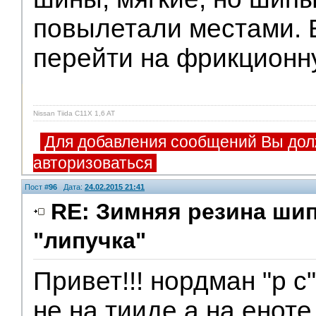
повылетали местами. 
перейти на фрикционн
Nissan Tiida C11X 1,6 AT
Для добавления сообщений Вы дол
авторизоваться
Пост #
96
Дата:
24.02.2015 21:41
RE: Зимняя резина ши
"липучка"
Привет!!! нордман "р с"
не на тииде а на еноте