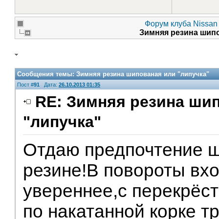
Форум клуба Nissan 
Зимняя резина шип
Сообщения темы:
Зимняя резина шипованая или "липучка"
Пост #
91
Дата:
26.10.2013 01:35
RE: Зимняя резина ши
"липучка"
Отдаю предпочтение 
резине!В повороты вх
увереннее,с перекрёс
по накатанной корке т