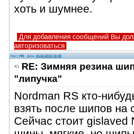
хоть и шумнее.
Для добавления сообщений Вы дол
авторизоваться
Пост #
95
Дата:
24.02.2015 10:38
RE: Зимняя резина ши
"липучка"
Nordman RS кто-нибудь
взять после шипов на
Сейчас стоит gislaved
шины, мягкие, но шипы