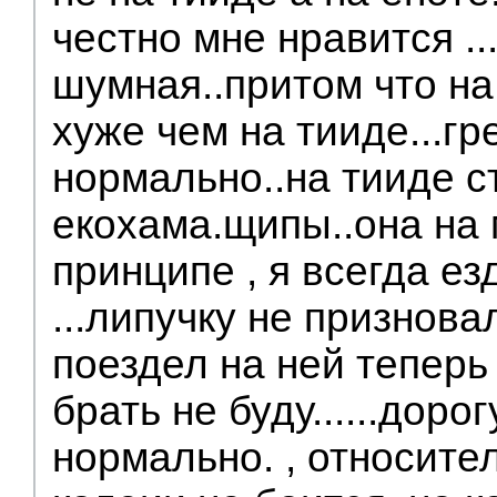
честно мне нравится ..
шумная..притом что на
хуже чем на тииде...гр
нормально..на тииде с
екохама.щипы..она на 
принципе , я всегда е
...липучку не призновал
поездел на ней тепер
брать не буду......доро
нормально. , относите