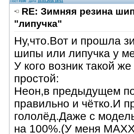
Пост #
100
Дата:
10.03.2016 18:51
RE: Зимняя резина ши
"липучка"
Ну,что.Вот и прошла з
шипы или липучка у ме
У кого возник такой 
простой:
Неон,в предыдущем по
правильно и чётко.И пр
гололёд.Даже с модел
на 100%.(У меня MAXX