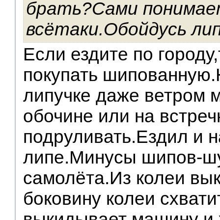
брать?Сами понимае
всётаки.Обойдусь ли
Если ездите по городу
покупать шипованную.
липучке даже ветром 
обочине или на встреч
подруливать.Ездил и н
липе.Минусы шипов-шу
самолёта.Из колеи вы
боковину колеи схвати
выкидывает машину и 