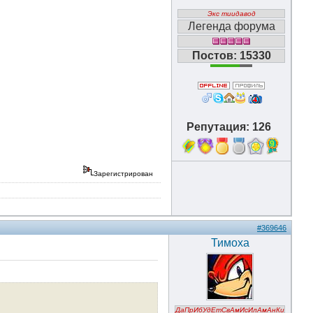
Экс тиидавод
Легенда форума
Постов: 15330
Репутация: 126
9
Зарегистрирован
#369646
Тимоха
ДаПрИбУдЕтСвАмИсИлАмАнКи