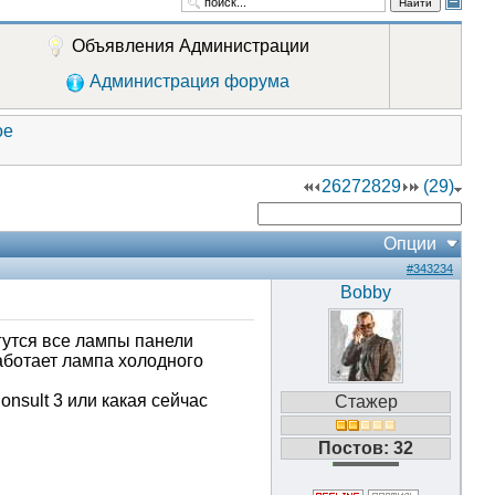
Найти
Объявления Администрации
Администрация форума
ое
26
27
28
29
(29)
Опции
#343234
Bobby
гутся все лампы панели
 работает лампа холодного
nsult 3 или какая сейчас
Стажер
Постов: 32