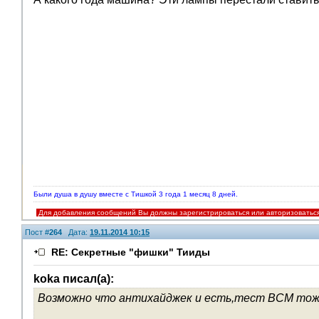
Были душа в душу вместе с Тишкой 3 года 1 месяц 8 дней.
Для добавления сообщений Вы должны зарегистрироваться или авторизоватьс
Пост #
264
Дата:
19.11.2014 10:15
RE: Секретные "фишки" Тииды
koka писал(а):
Возможно что антихайджек и есть,тест ВСМ тоже,а