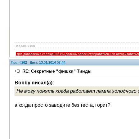
Продаю 2106
Для добавления сообщений Вы должны зарегистрироваться или авторизоватьс
Пост #
262
Дата:
13.01.2014 07:44
RE: Секретные "фишки" Тииды
Bobby писал(а):
Не могу понять когда работает лампа холодного
а когда просто заводите без теста, горит?