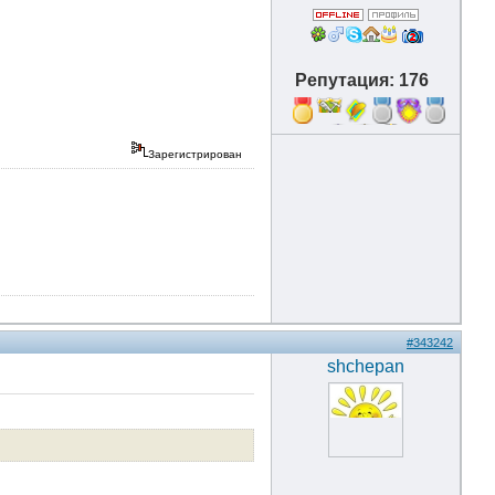
Репутация: 176
4
Зарегистрирован
#343242
shchepan