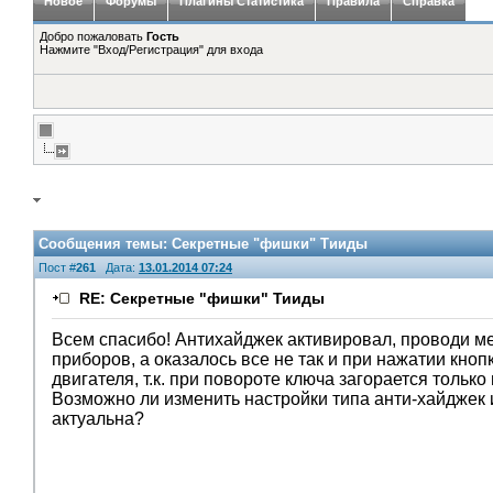
Новое
Форумы
Плагины Статистика
Правила
Справка
Добро пожаловать
Гость
Нажмите "Вход/Регистрация" для входа
Сообщения темы:
Секретные "фишки" Тииды
Пост #
261
Дата:
13.01.2014 07:24
RE: Секретные "фишки" Тииды
Всем спасибо! Антихайджек активировал, проводи ме
приборов, а оказалось все не так и при нажатии кнопк
двигателя, т.к. при повороте ключа загорается только
Возможно ли изменить настройки типа анти-хайджек и
актуальна?