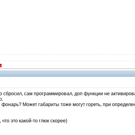
я
о сбросил, сам программировал, доп функции не активировал
о.
й фонарь? Может габариты тоже могут гореть, при определе
что это какой-то глюк скорее)