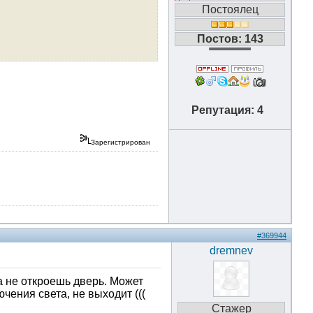
Постоялец
Постов: 143
Репутация: 4
Зарегистрирован
#369944
dremnev
ка не откроешь дверь. Может
чения света, не выходит (((
Стажер