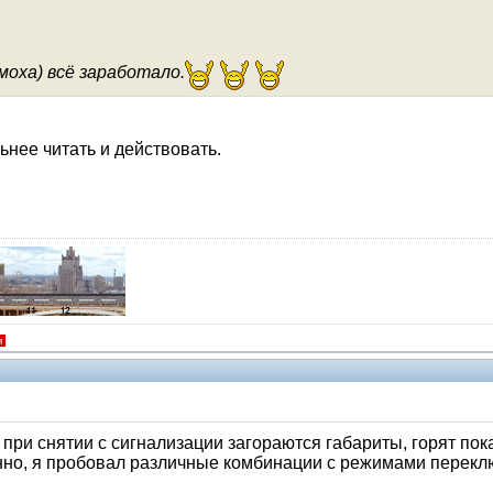
оха) всё заработало.
ьнее читать и действовать.
я
о при снятии с сигнализации загораются габариты, горят по
оянно, я пробовал различные комбинации с режимами переклю