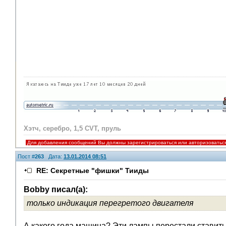
Хэтч, серебро, 1,5 CVT, пруль
Для добавления сообщений Вы должны зарегистрироваться или авторизоватьс
Пост #
263
Дата:
13.01.2014 08:51
RE: Секретные "фишки" Тииды
Bobby писал(а):
только индикация перегретого двигателя
А какого года машина? Эти лампы перестали ставить 