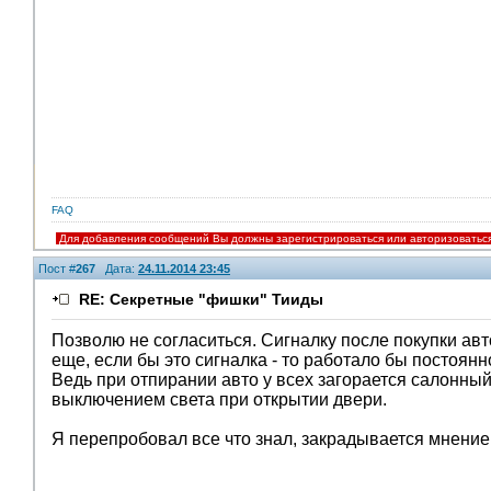
FAQ
Для добавления сообщений Вы должны зарегистрироваться или авторизоватьс
Пост #
267
Дата:
24.11.2014 23:45
RE: Секретные "фишки" Тииды
Позволю не согласиться. Сигналку после покупки авт
еще, если бы это сигналка - то работало бы постоянн
Ведь при отпирании авто у всех загорается салонны
выключением света при открытии двери.
Я перепробовал все что знал, закрадывается мнение, 