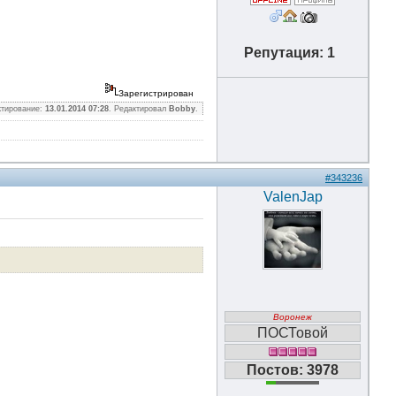
Репутация: 1
Зарегистрирован
ктирование:
13.01.2014 07:28
. Редактировал
Bobby
.
#343236
ValenJap
Воронеж
ПОСТовой
Постов: 3978