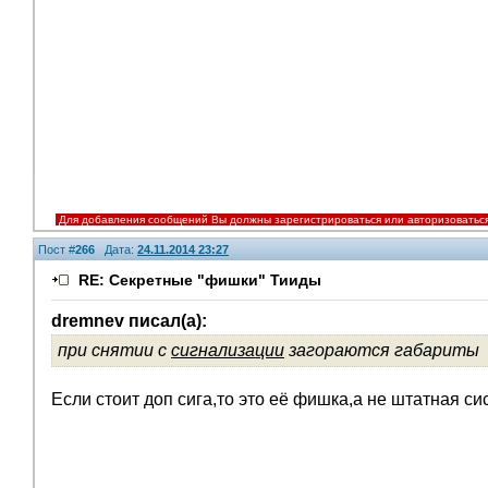
Для добавления сообщений Вы должны зарегистрироваться или авторизоватьс
Пост #
266
Дата:
24.11.2014 23:27
RE: Секретные "фишки" Тииды
dremnev писал(а):
при снятии с
сигнализации
загораются габариты
Если стоит доп сига,то это её фишка,а не штатная си