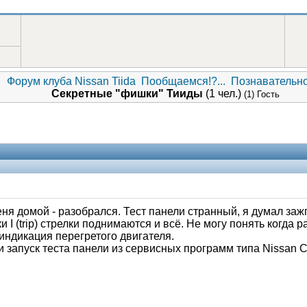
Форум клуба Nissan Tiida
Пообщаемся!?...
Познавательн
Секретные "фишки" Тииды
(1 чел.)
(1) Гость
ня домой - разобрался. Тест панели странный, я думал заж
и I (trip) стрелки поднимаются и всё. Не могу понять когда
 индикация перегретого двигателя.
 запуск теста панели из сервисных программ типа Nissan Co