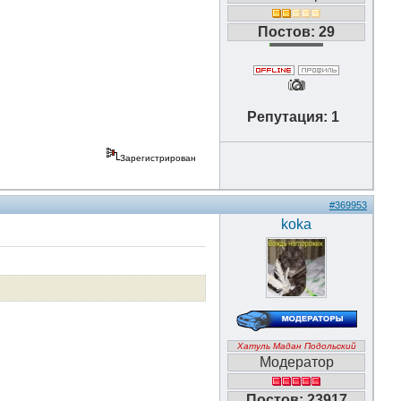
Постов: 29
Репутация: 1
Зарегистрирован
#369953
koka
Хатуль Мадан Подольский
Модератор
Постов: 23917