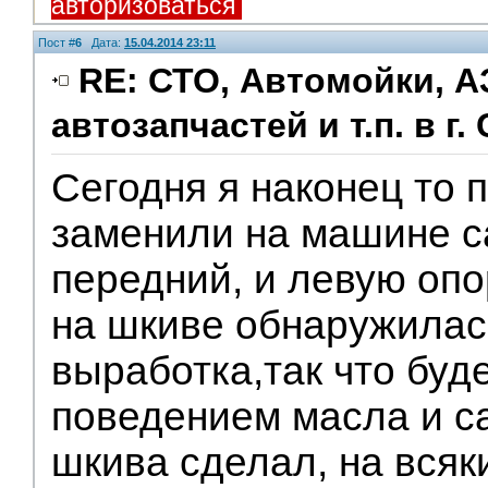
авторизоваться
Пост #
6
Дата:
15.04.2014 23:11
RE: СТО, Автомойки, А
автозапчастей и т.п. в г.
Помощники
Сегодня я наконец то 
заменили на машине с
передний, и левую опо
на шкиве обнаружила
выработка,так что буд
поведением масла и с
шкива сделал, на всяк