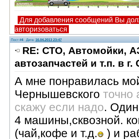
Для добавления сообщений Вы дол
авторизоваться
Пост #
4
Дата:
16.04.2013 23:47
RE: СТО, Автомойки, А
автозапчастей и т.п. в г.
Помощники
А мне понравилась мо
Чернышевского
точно 
скажу если надо
. Один
4 машины,сквозной. к
(чай,кофе и т.д.
) и ра