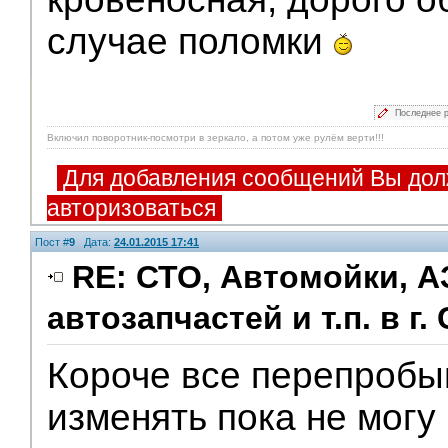
случае поломки
Последнее 
Включил поворотник-посмотри в зеркало, а потом уже рулём верти!!!
Для добавления сообщений Вы дол
авторизоваться
Пост #
9
Дата:
24.01.2015 17:41
RE: СТО, Автомойки, А
автозапчастей и т.п. в г.
Помощники
Короче все перепробыв
изменять пока не могу 