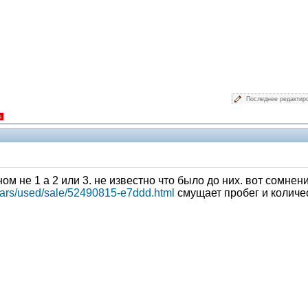
Последнее редактир
я
ном не 1 а 2 или 3. не известно что было до них. вот сомне
u/cars/used/sale/52490815-e7ddd.html
смущает пробег и количес