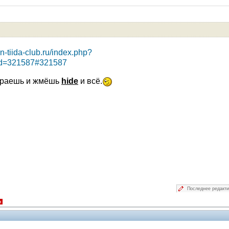
V.I.P.
n-tiida-club.ru/index.php?
&id=321587#321587
ираешь и жмёшь
hide
и всё.
Последнее редакт
я