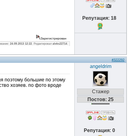
Репутация: 18
3
Зарегистрирован
ование:
24.09.2013 12:22
. Редактировал
aleks22714
.
#322292
angeldrim
ния поэтому большие по этому
тво хозяев. по фото вроде
Стажер
Постов: 25
Репутация: 0