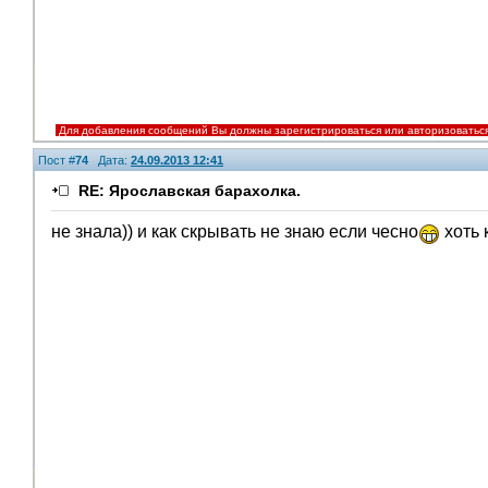
Для добавления сообщений Вы должны зарегистрироваться или авторизоватьс
Пост #
74
Дата:
24.09.2013 12:41
RE: Ярославская барахолка.
не знала)) и как скрывать не знаю если чесно
хоть 