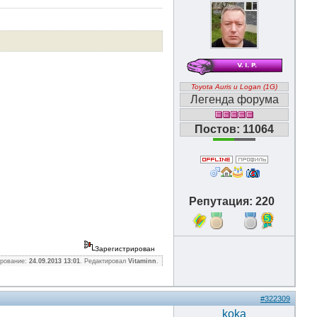
Toyota Auris и Logan (1G)
Легенда форума
Постов: 11064
Репутация: 220
5
Зарегистрирован
ирование:
24.09.2013 13:01
. Редактировал
Vitaminn
.
#322309
koka