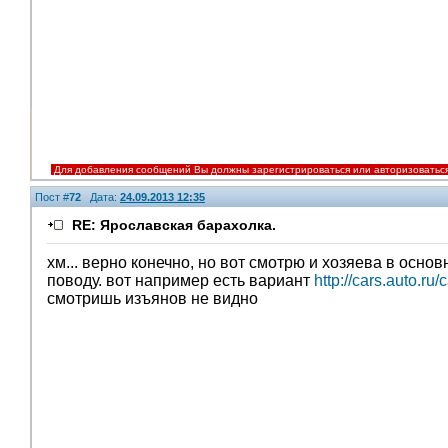
Для добавления сообщений Вы должны зарегистрироваться или авторизоватьс
Пост #
72
Дата:
24.09.2013 12:35
RE: Ярославская барахолка.
хм... верно конечно, но вот смотрю и хозяева в основ
поводу. вот например есть вариант
http://cars.auto.r
смотришь изъянов не видно