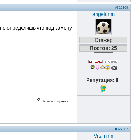
#322306
angeldrim
о не определишь что под замену
Стажер
Постов: 25
Репутация: 0
1
Зарегистрирован
#322307
Vitaminn