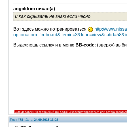
angeldrim писал(а):
и как скрывать не знаю если чесно
Вот здесь можно потренироваться.
http://www.nissa
option=com_fireboard&Itemid=3&func=view&catid=58
Выделяешь ссылку и в меню
BB-code:
(вверху) выб
Для добавления сообщений Вы должны зарегистрироваться или авторизоватьс
Пост #
78
Дата:
24.09.2013 13:02