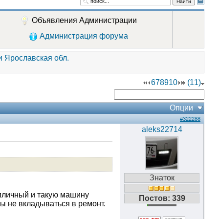
Найти
Объявления Администрации
Администрация форума
и Ярославская обл.
6
7
8
9
10
(11)
Опции
#322288
aleks22714
Знаток
риличный и такую машину
Постов: 339
абы не вкладываться в ремонт.