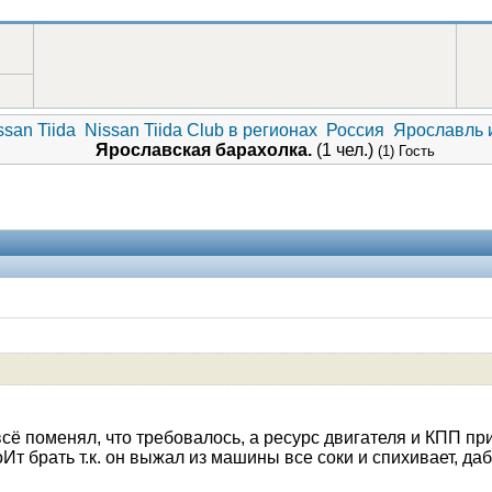
san Tiida
Nissan Tiida Club в регионах
Россия
Ярославль 
Ярославская барахолка.
(1 чел.)
(1) Гость
 всё поменял, что требовалось, а ресурс двигателя и КПП п
тоИт брать т.к. он выжал из машины все соки и спихивает, д