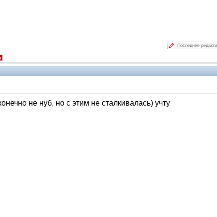
Последнее редакт
я
конечно не нуб, но с этим не сталкивалась) учту