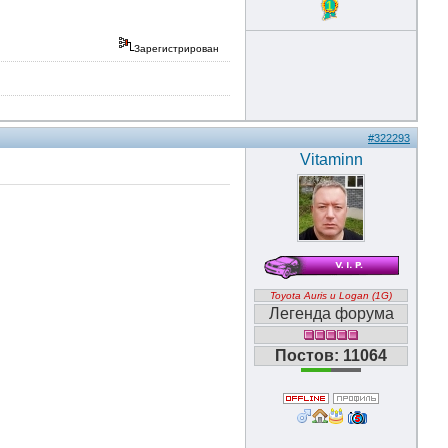
1
Зарегистрирован
#322293
Vitaminn
Toyota Auris и Logan (1G)
Легенда форума
Постов: 11064