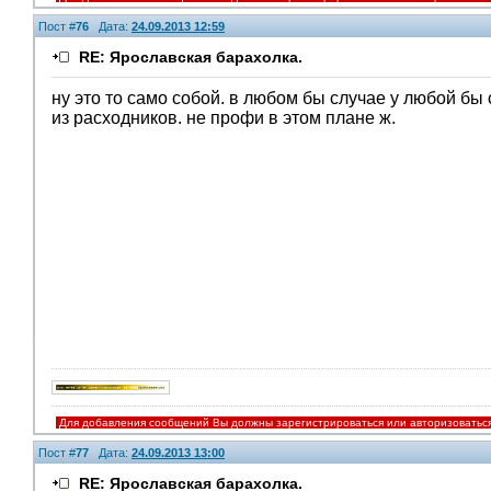
Пост #
76
Дата:
24.09.2013 12:59
RE: Ярославская барахолка.
ну это то само собой. в любом бы случае у любой бы
из расходников. не профи в этом плане ж.
Для добавления сообщений Вы должны зарегистрироваться или авторизоватьс
Пост #
77
Дата:
24.09.2013 13:00
RE: Ярославская барахолка.