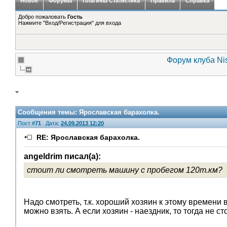
Новое
Форумы
Плагины Статистика
Правила
Справка
Добро пожаловать
Гость
Нажмите "Вход/Регистрация" для входа
Форум клуба Nis
Сообщения темы:
Ярославская барахолка.
Пост #
71
Дата:
24.09.2013 12:20
RE: Ярославская барахолка.
angeldrim писал(а):
стоит ли смотреть машину с пробегом 120т.км?
Надо смотреть, т.к. хороший хозяин к этому времени
можно взять. А если хозяин - наездник, то тогда не с