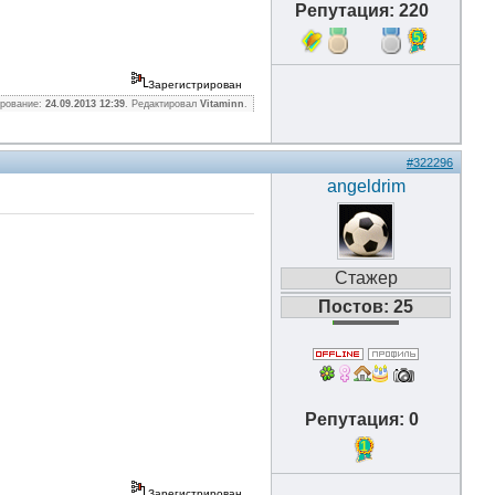
Репутация: 220
5
Зарегистрирован
ирование:
24.09.2013 12:39
. Редактировал
Vitaminn
.
#322296
angeldrim
Стажер
Постов: 25
Репутация: 0
1
Зарегистрирован