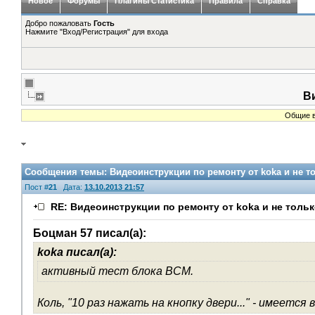
Новое
Форумы
Плагины Статистика
Правила
Справка
Добро пожаловать
Гость
Нажмите "Вход/Регистрация" для входа
Ви
Общие в
Сообщения темы:
Видеоинструкции по ремонту от koka и не т
Пост #
21
Дата:
13.10.2013 21:57
RE: Видеоинструкции по ремонту от koka и не тольк
Боцман 57 писал(а):
koka писал(а):
активный тест блока ВСМ.
Коль, "10 раз нажать на кнопку двери..." - имеется