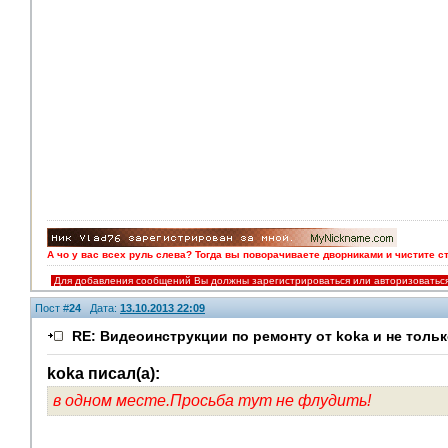
А чо у вас всех руль слева? Тогда вы поворачиваете дворниками и чистите с
Для добавления сообщений Вы должны зарегистрироваться или авторизоватьс
Пост #
24
Дата:
13.10.2013 22:09
RE: Видеоинструкции по ремонту от koka и не тольк
koka писал(а):
в одном месте.Просьба тут не флудить!