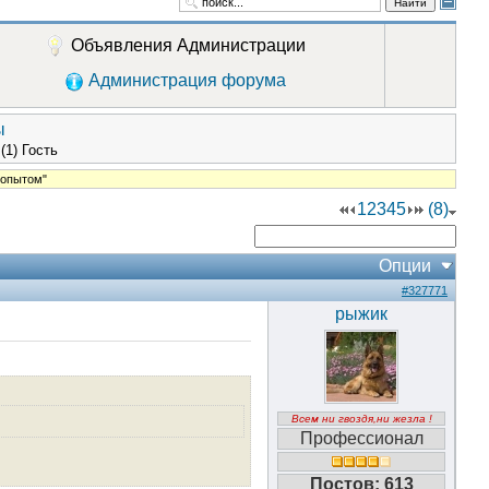
Найти
Объявления Администрации
Администрация форума
ы
(1) Гость
 опытом"
1
2
3
4
5
(8)
Опции
#327771
рыжик
Всем ни гвоздя,ни жезла !
Профессионал
Постов: 613