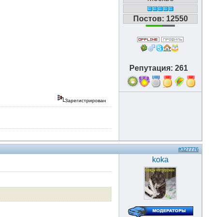
Постов: 12550
Репутация: 261
16
Зарегистрирован
#327776
koka