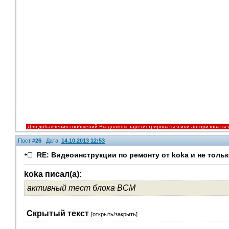
Для добавления сообщений Вы должны зарегистрироваться или авторизоватьс
Пост #
26
Дата:
14.10.2013 12:53
RE: Видеоинструкции по ремонту от koka и не тольк
koka писал(а):
активный тест блока ВСМ
Скрытый текст
[открыть/закрыть]