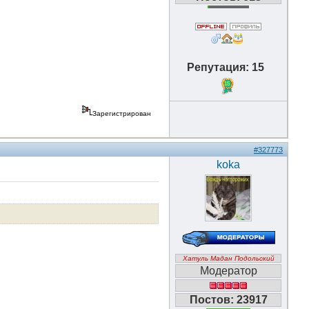
Репутация: 15
15
Зарегистрирован
#327773
koka
Хатуль Мадан Подольский
Модератор
Постов: 23917