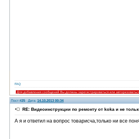
FAQ
Для добавления сообщений Вы должны зарегистрироваться или авторизоватьс
Пост #
25
Дата:
14.10.2013 00:34
RE: Видеоинструкции по ремонту от koka и не тольк
А я и ответил на вопрос товарисча,только ни все пон