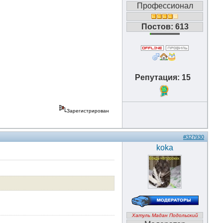
Профессионал
Постов: 613
Репутация: 15
15
Зарегистрирован
#327930
koka
Хатуль Мадан Подольский