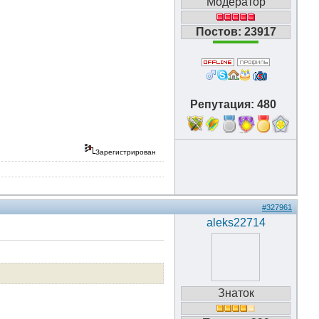
Модератор
Постов: 23917
Репутация: 480
18
Зарегистрирован
#327961
aleks22714
Знаток