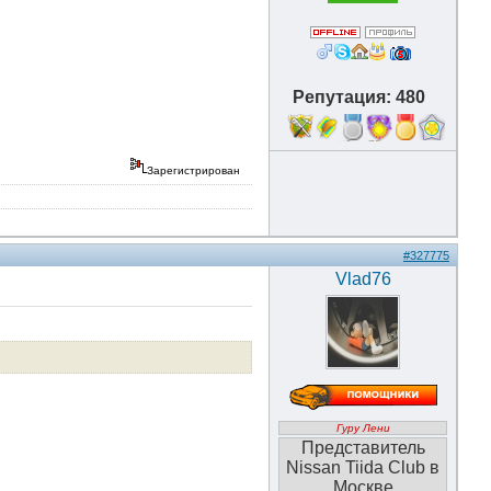
Репутация: 480
18
Зарегистрирован
#327775
Vlad76
Гуру Лени
Представитель
Nissan Tiida Club в
Москве