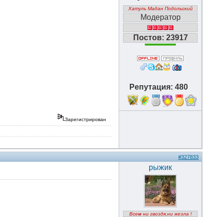
Хатуль Мадан Подольский
Модератор
Постов: 23917
Репутация: 480
18
Зарегистрирован
#327833
рыжик
Всем ни гвоздя,ни жезла !