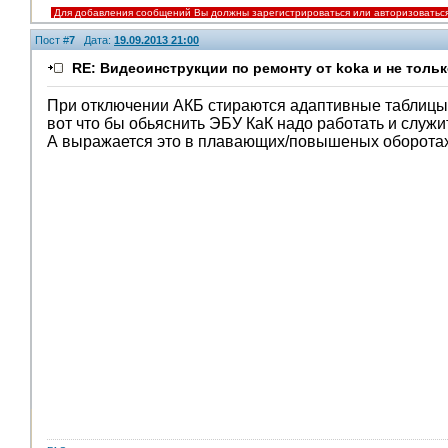
Для добавления сообщений Вы должны зарегистрироваться или авторизоватьс
Пост #
7
Дата:
19.09.2013 21:00
RE: Видеоинструкции по ремонту от koka и не тольк
При отключении АКБ стираются адаптивные таблицы из
вот что бы обьяснить ЭБУ КаК надо работать и служ
А выражается это в плавающих/повышеных оборотах