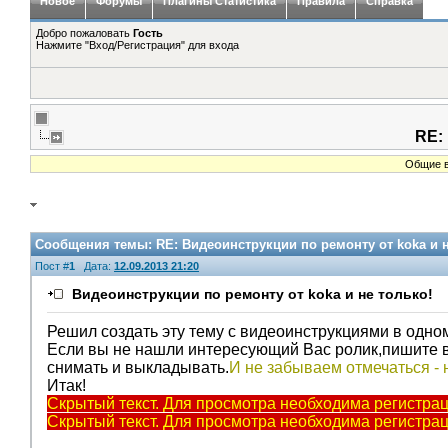
Новое
Форумы
Плагины Статистика
Правила
Справка
Добро пожаловать
Гость
Нажмите "Вход/Регистрация" для входа
RE:
Общие в
Сообщения темы:
RE: Видеоинструкции по ремонту от koka и н
Пост #
1
Дата:
12.09.2013 21:20
Видеоинструкции по ремонту от koka и не только!
Решил создать эту тему с видеоинструкциями в одно
Если вы не нашли интересующий Вас ролик,пишите в л
снимать и выкладывать.
И не забываем отмечаться - 
Итак!
Скрытый текст. Для просмотра необходима регистрац
Скрытый текст. Для просмотра необходима регистрац