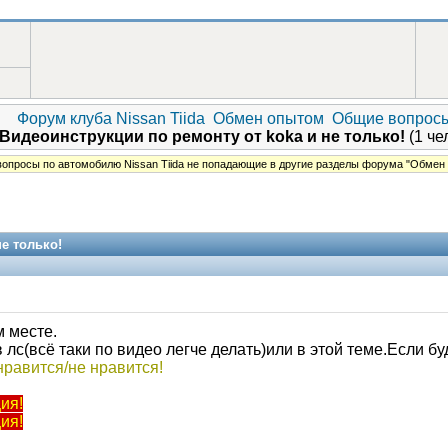
Форум клуба Nissan Tiida
Обмен опытом
Общие вопрос
 Видеоинструкции по ремонту от koka и не только!
(1 чел
опросы по автомобилю Nissan Tiida не попадающие в другие разделы форума "Обмен
е только!
м месте.
с(всё таки по видео легче делать)или в этой теме.Если бу
нравится/не нравится!
Модераторы
ия!
ия!