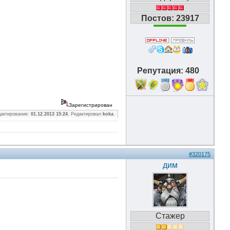
Постов: 23917
Репутация: 480
18
Зарегистрирован
дактирование:
01.12.2013 15:24
. Редактировал
koka
.
#320175
дим
Стажер