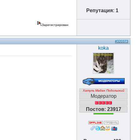
Репутация: 1
Зарегистрирован
#320373
koka
Хатуль Мадан Подольский
Модератор
Постов: 23917