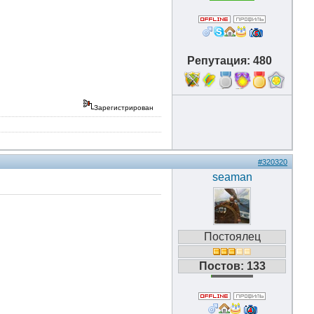
Репутация: 480
18
Зарегистрирован
#320320
seaman
Постоялец
Постов: 133