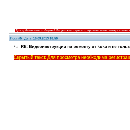
Для добавления сообщений Вы должны зарегистрироваться или авторизоватьс
Пост #
5
Дата:
16.09.2013 18:59
RE: Видеоинструкции по ремонту от koka и не тольк
Скрытый текст. Для просмотра необходима регистрац