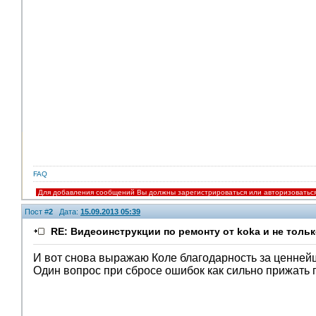
FAQ
Для добавления сообщений Вы должны зарегистрироваться или авторизоватьс
Пост #
2
Дата:
15.09.2013 05:39
RE: Видеоинструкции по ремонту от koka и не тольк
И вот снова выражаю Коле благодарность за ценнейш
Один вопрос при сбросе ошибок как сильно прижать п