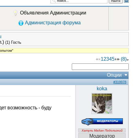
Найти
Объявления Администрации
Администрация форума
ы
.)
(1) Гость
 опытом"
1
2
3
4
5
(8)
Опции
#319978
koka
дет возможность - буду
Хатуль Мадан Подольский
Модератор