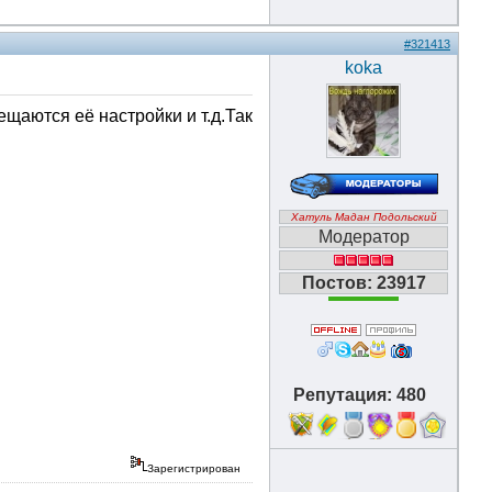
#321413
koka
щаются её настройки и т.д.Так
Хатуль Мадан Подольский
Модератор
Постов: 23917
Репутация: 480
18
Зарегистрирован