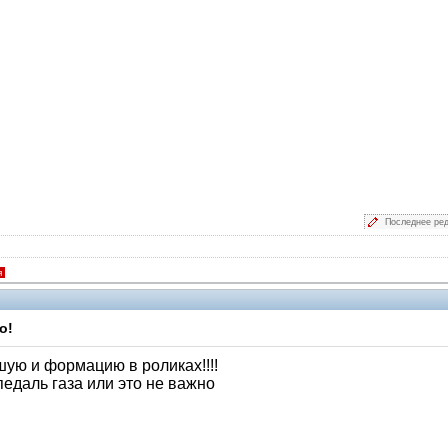
Последнее ре
я
о!
ую и формацию в роликах!!!!
едаль газа или это не важно