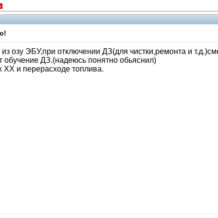
я
о!
 озу ЭБУ,при отключении ДЗ(для чистки,ремонта и т.д.)сме
ит обучение ДЗ.(надеюсь понятно обьяснил)
 ХХ и перерасходе топлива.
Модераторы