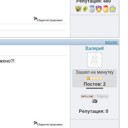
Репутация: 480
18
Зарегистрирован
#321402
ВалериК
ажено?!
Зашел на минутку
Постов: 2
Репутация: 0
Зарегистрирован