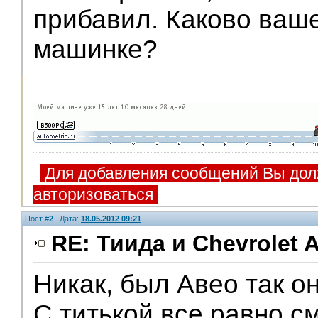
прибавил. Каково ваш
машинке?
Для добавления сообщений Вы дол
авторизоваться
Пост #
2
Дата:
18.05.2012 09:21
RE: Тиида и Chevrolet A
Никак, был Авео так он
Помощники
С титькой все равно с