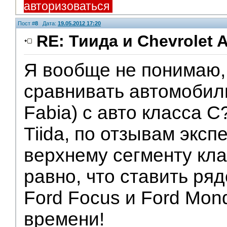
авторизоваться
Пост #
8
Дата:
19.05.2012 17:20
RE: Тиида и Chevrolet A
Я вообще не понимаю, 
V.I.P.
сравнивать автомобили
Fabia) с авто класса C
Tiida, по отзывам эксп
верхнему сегменту кла
равно, что ставить ряд
Ford Focus и Ford Mon
времени!