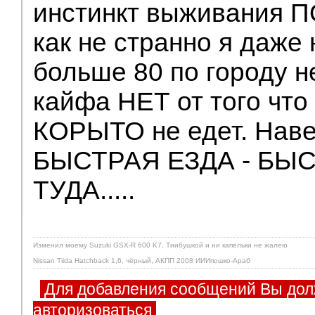
инстинкт выживания
как не странно я даже
больше 80 по городу н
кайфа НЕТ от того что
КОРЫТО не едет. Наве
БЫСТРАЯ ЕЗДА - БЫ
ТУДА.....
Изменил моему Suzuki GSX-R 600 K7, Тиибушкой и ни капельки не жалею
Nissan Tiida Hatchback 1,6, чёрный, АКПП 2008 ИИИпошко-Араб
Для добавления сообщений Вы дол
авторизоваться