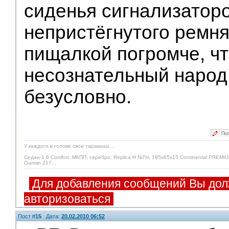
сиденья сигнализатор
непристёгнутого ремня
пищалкой погромче, ч
несознательный народ
безусловно.
Пос
У каждого в голове свои тараканы...
Седан-1,6 Comfort, МКПП, серебро, Replica H Ni7H, 195х65х15 Continental PREMIU
Garmin 217...
Для добавления сообщений Вы дол
авторизоваться
Пост #
15
Дата:
20.02.2010 06:52