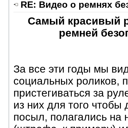
RE: Видео о ремнях бе
Самый красивый р
V.I.P.
ремней безо
За все эти годы мы ви
социальных роликов,
пристегиваться за рул
из них для того чтобы
посыл, полагались на 