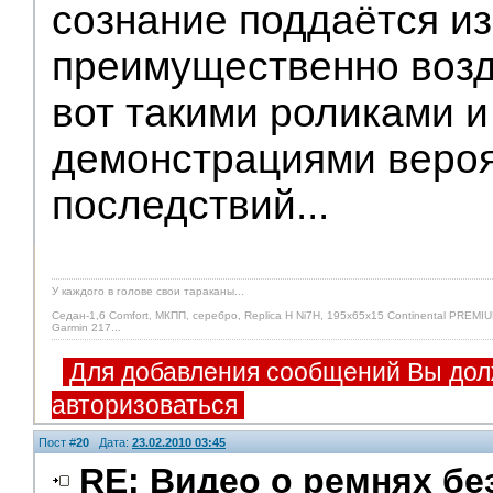
сознание поддаётся и
преимущественно возд
вот такими роликами 
демонстрациями веро
последствий...
У каждого в голове свои тараканы...
Седан-1,6 Comfort, МКПП, серебро, Replica H Ni7H, 195х65х15 Continental PREMIU
Garmin 217...
Для добавления сообщений Вы дол
авторизоваться
Пост #
20
Дата:
23.02.2010 03:45
RE: Видео о ремнях бе