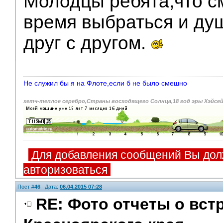
Молодцы ребята,что с
время выбраться и ду
друг с другом.
Не служил бы я на Флоте,если б не было смешно
хетч-теплое серебро,Страны восходящего Солнца,18 год эры Хэйсе
Для добавления сообщений Вы дол
авторизоваться
Пост #
46
Дата:
06.04.2015 07:28
RE: Фото отчеты о вст