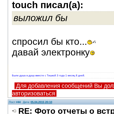
V.I.P.
touch писал(а):
выложил бы
спросил бы кто...
давай электронку
Были душа в душу вместе с Тишкой 3 года 1 месяц 8 дней.
Для добавления сообщений Вы дол
авторизоваться
Пост #
44
Дата:
05.04.2015 20:10
RE: Фото отчеты о вст