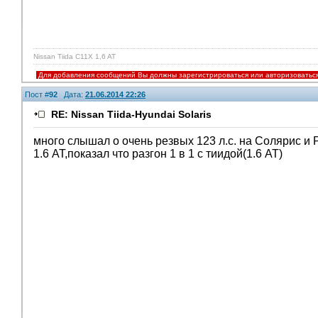
Nissan Tiida C11X 1,6 AT
Для добавления сообщений Вы должны зарегистрироваться или авторизоватьс
Пост #
92
Дата:
21.06.2014 22:26
RE: Nissan Tiida-Hyundai Solaris
много слышал о очень резвых 123 л.с. на Солярис и 
1.6 АТ,показал что разгон 1 в 1 с тиидой(1.6 АТ)