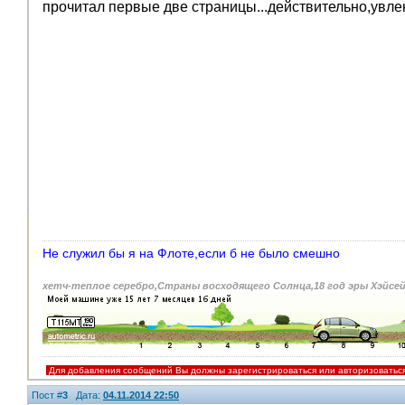
прочитал первые две страницы...действительно,увле
Не служил бы я на Флоте,если б не было смешно
хетч-теплое серебро,Страны восходящего Солнца,18 год эры Хэйсе
Для добавления сообщений Вы должны зарегистрироваться или авторизоватьс
Пост #
3
Дата:
04.11.2014 22:50