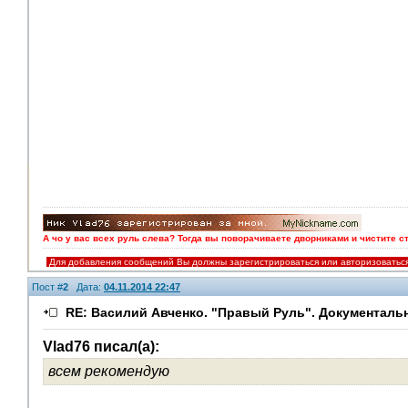
А чо у вас всех руль слева? Тогда вы поворачиваете дворниками и чистите с
Для добавления сообщений Вы должны зарегистрироваться или авторизоватьс
Пост #
2
Дата:
04.11.2014 22:47
RE: Василий Авченко. "Правый Руль". Документаль
Vlad76 писал(а):
всем рекомендую