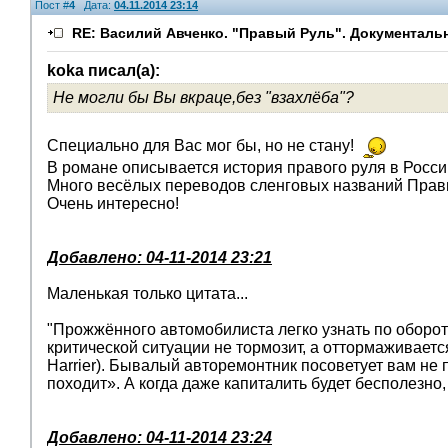
Пост #
4
Дата:
04.11.2014 23:14
RE: Василий Авченко. "Правый Руль". Документаль
koka писал(а):
Не могли бы Вы вкраце,без "взахлёба"?
Специально для Вас мог бы, но не стану!
В романе описывается история правого руля в Росси
Много весёлых переводов сленговых названий Прав
Очень интересно!
Добавлено: 04-11-2014 23:21
Маленькая только цитата...
"Прожжённого автомобилиста легко узнать по оборота
критической ситуации не тормозит, а оттормаживается
Harrier). Бывалый авторемонтник посоветует вам не 
походит». А когда даже капиталить будет бесполезно,
Добавлено: 04-11-2014 23:24