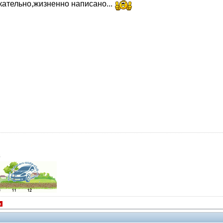
кательно,жизненно написано...
й
я