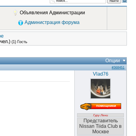
Найти
Объявления Администрации
Администрация форума
ое
 чел.)
(1) Гость
Опции
#368451
Vlad76
Гуру Лени
Представитель
Nissan Tiida Club в
Москве