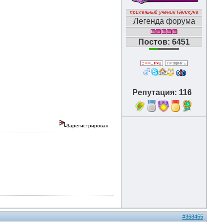
прилежный ученик Нептуна
Легенда форума
Постов: 6451
Репутация: 116
15
Зарегистрирован
#368455