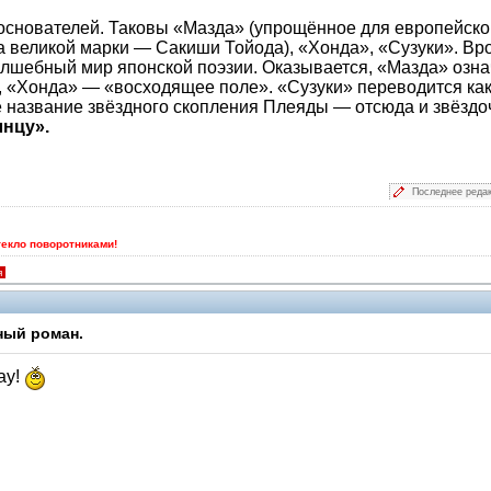
основателей. Таковы «Мазда» (упрощённое для европейског
а великой марки — Сакиши Тойода), «Хонда», «Сузуки». Вр
олшебный мир японской поэзии. Оказывается, «Мазда» озна
 «Хонда» — «восходящее поле». «Сузуки» переводится как
е название звёздного скопления Плеяды — отсюда и звёздо
нцу».
Последнее реда
текло поворотниками!
я
ный роман.
ау!
Помощники