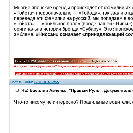
Многие японские бренды происходят от фамилии их 
«Тойота» (первоначально — «Тойода», так звали отц
переведя эти фамилии на русский, мы попадаем в в
«Тойота» — «обильное поле» (вроде нашей «Нивы»),
оригинальна история бренда «Субару». Это японско
эмблеме.
«Ниссан» означает «принадлежащий сол
А чо у вас всех руль слева? Тогда вы поворачиваете дворниками и чистите с
Для добавления сообщений Вы должны зарегистрироваться или авторизоватьс
Пост #
5
Дата:
12.11.2014 22:55
RE: Василий Авченко. "Правый Руль". Документаль
Что-то никому не интересно? Правильные водители, 