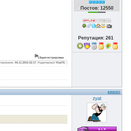
Постов: 12550
Репутация: 261
16
Зарегистрирован
ктирование:
04.11.2014 22:17
. Редактировал
Vlad76
.
#368453
zyat