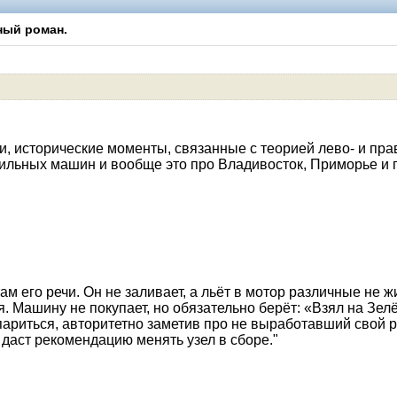
ный роман.
Помощники
и, исторические моменты, связанные с теорией лево- и пра
ильных машин и вообще это про Владивосток, Приморье и 
м его речи. Он не заливает, а льёт в мотор различные не ж
. Машину не покупает, но обязательно берёт: «Взял на Зелё
париться, авторитетно заметив про не выработавший свой р
 даст рекомендацию менять узел в сборе."