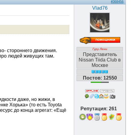
#368456
Vlad76
Гуру Лени
во- стороннего движения.
Представитель
про людей живущих там.
Nissan Tiida Club в
Москве
Постов: 12550
идкости даже, но жижи, в
нке Хорька» (то есть Toyota
Репутация: 261
есурс до конца агрегат: «Ещё
16