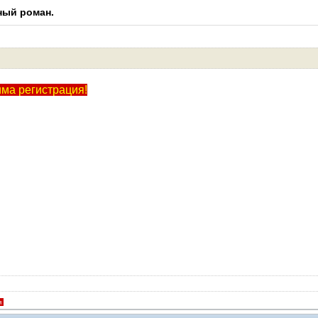
ный роман.
Модераторы
има регистрация!
я