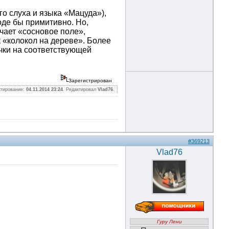
о слуха и языка «Мацуда»),
оде бы примитивно. Но,
чает «сосновое поле»,
 «колокол на дереве». Более
чки на соответствующей
Зарегистрирован
ктирование:
04.11.2014 23:24
. Редактировал
Vlad76
.
#369213
Vlad76
Гуру Лени