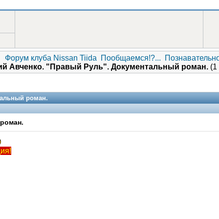
Форум клуба Nissan Tiida
Пообщаемся!?...
Познавательн
й Авченко. "Правый Руль". Документальный роман.
(1
тальный роман.
роман.
ия!
Помощники