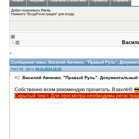
Новое
Форумы
Плагины Статистика
Правила
Справка
Добро пожаловать
Гость
Нажмите "Вход/Регистрация" для входа
Васили
Сообщения темы:
Василий Авченко. "Правый Руль". Докумен
Пост #
1
Дата:
04.11.2014 22:15
Василий Авченко. "Правый Руль". Документальный 
Собственно всем рекомендую прочитать. Взахлёб!
Скрытый текст. Для просмотра необходима регистрац