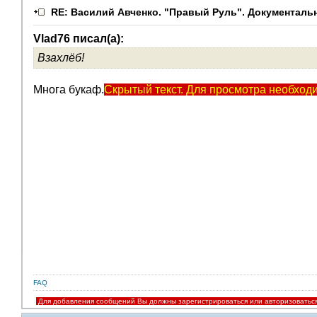
RE: Василий Авченко. "Правый Руль". Документаль
Vlad76 писал(а):
Взахлёб!
Многа букаф.
Скрытый текст. Для просмотра необход
FAQ
Для добавления сообщений Вы должны зарегистрироваться или авторизоватьс