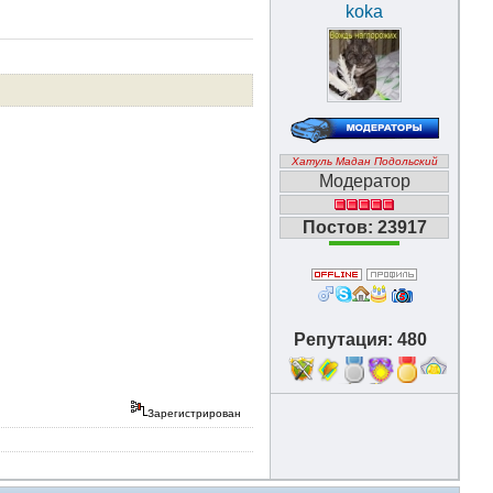
koka
Хатуль Мадан Подольский
Модератор
Постов: 23917
Репутация: 480
18
Зарегистрирован