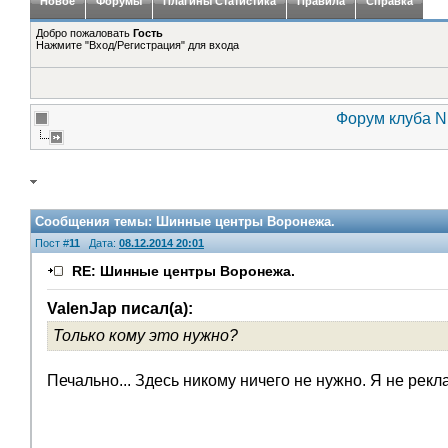
Новое
Форумы
Плагины Статистика
Правила
Справка
Добро пожаловать
Гость
Нажмите "Вход/Регистрация" для входа
Форум клуба Ni
Сообщения темы:
Шинные центры Воронежа.
Пост #
11
Дата:
08.12.2014 20:01
RE: Шинные центры Воронежа.
ValenJap писал(а):
Только кому это нужно?
Печально... Здесь никому ничего не нужно. Я не рекла