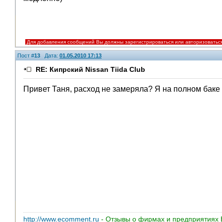
Для добавления сообщений Вы должны зарегистрироваться или авторизоватьс
Пост #
13
Дата:
01.05.2010 17:13
RE: Кипрский Nissan Tiida Club
Привет Таня, расход не замеряла? Я на полном баке
http://www.ecomment.ru
- Отзывы о фирмах и предприятиях 