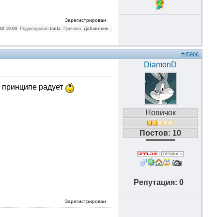
2
Зарегистрирован
10 19:00
. Редактировал
tanta
. Причина:
Добавлено
#45906
DiamonD
В принципе радует
Новичок
Постов: 10
Репутация: 0
Зарегистрирован