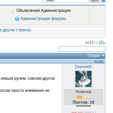
Найти
Объявления Администрации
Администрация форума
 в других странах
1
2
(2)
Опции
#42666
DiamonD
с левым рулем, совсем другое
оссии просто внимания не
Новичок
Постов: 10