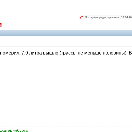
Последнее редактирование:
10.04.20
я
 померил, 7.9 литра вышло (трассы не меньше половины). 
Екатеринбурга