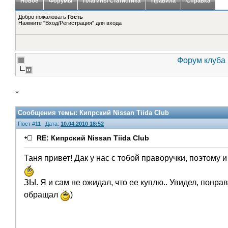
Новое
Форумы
Плагины Статистика
Правила
Справка
Добро пожаловать
Гость
Нажмите "Вход/Регистрация" для входа
Форум клуба 
Сообщения темы:
Кипрский Nissan Tiida Club
Пост #
11
Дата:
10.04.2010 18:52
RE: Кипрский Nissan Tiida Club
Таня привет! Дак у нас с тобой праворучки, поэтому 
ЗЫ. Я и сам не ожидал, что ее куплю.. Увидел, понра
обращал
)