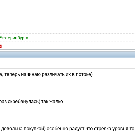
Екатеринбурга
я
а, теперь начинаю различать их в потоке)
раз скребанулась( так жалко
нь довольна покупкой) особенно радует что стрелка уровня