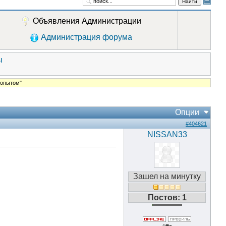
Найти
Объявления Администрации
Администрация форума
ы
 опытом"
Опции
#404621
NISSAN33
Зашел на минутку
Постов: 1