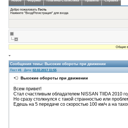
Новое
Форумы
Плагины Статистика
Правила
Справка
Добро пожаловать
Гость
Нажмите "Вход/Регистрация" для входа
Общие в
Сообщения темы:
Высокие обороты при движении
Пост #
1
Дата:
02.02.2017 11:55
Высокие обороты при движении
Всем привет!
Стал счастливым обладателем NISSAN TIIDA 2010 го
Но сразу столкнулся с такой странностью или проблем
Едешь на 5 передаче со скоростью 100 км/ч а на тах