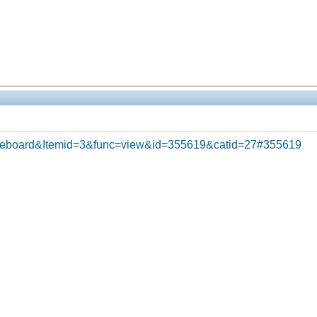
m_fireboard&Itemid=3&func=view&id=355619&catid=27#355619
Помощники