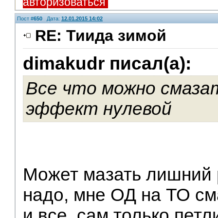
авторизоваться
Пост #
650
Дата:
12.01.2015 14:02
RE: Тиида зимой
dimakudr писал(а):
V.I.P.
Все что можно смазат
эффект нулевой
Может мазать лишний 
надо, мне ОД на ТО с
и все, сам только петл