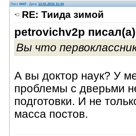
Пост #
647
Дата:
12.01.2015 11:34
RE: Тиида зимой
petrovichv2p писал(а)
V.I.P.
Вы что первоклассни
А вы доктор наук? У м
проблемы с дверьми н
подготовки. И не тольк
масса постов.