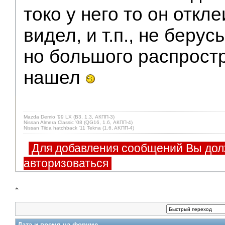
токо у него то он откле
видел, и т.п., не берус
но большого распрост
нашел
Mazda Demio '99 LX (B3, 1.3, АКПП-3)
Nissan Almera Classic '08 (QG16, 1.6, АКПП-4)
Nissan Tiida hatchback '11 Tekna (1.6, AKПП-4)
Для добавления сообщений Вы дол
авторизоваться
Дата и время на форуме