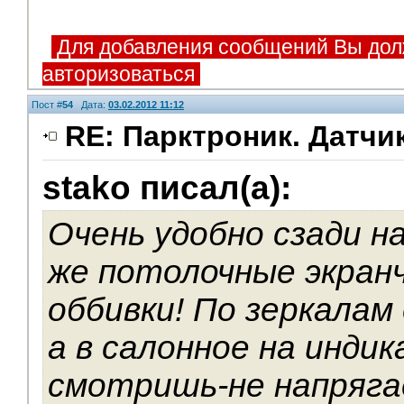
Для добавления сообщений Вы дол
авторизоваться
Пост #
54
Дата:
03.02.2012 11:12
RE: Парктроник. Датчи
stako писал(а):
V.I.P.
Очень удобно сзади н
же потолочные экранч
оббивки! По зеркалам
а в салонное на инди
смотришь-не напряга