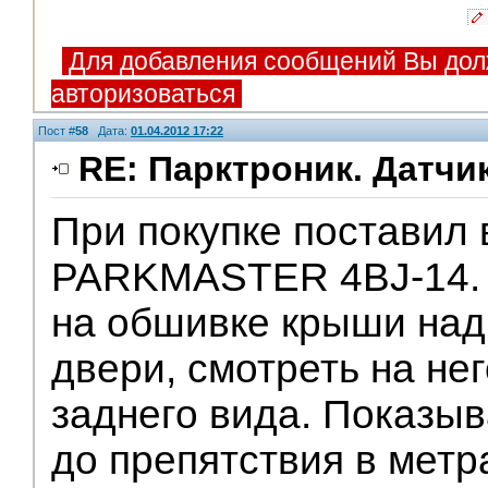
Для добавления сообщений Вы дол
авторизоваться
Пост #
58
Дата:
01.04.2012 17:22
RE: Парктроник. Датчи
При покупке поставил 
V.I.P.
PARKMASTER 4BJ-14. 
на обшивке крыши над
двери, смотреть на не
заднего вида. Показыв
до препятствия в метр