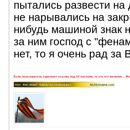
пытались развести на 
не нарывались на зак
нибудь машиной знак н
за ним господ с "фена
нет, то я очень рад за 
Если пользователь скрывает ссылку под 10 постами, то это его желание... Же