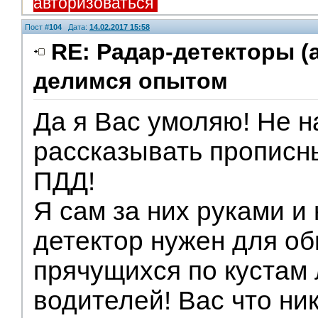
авторизоваться
Пост #
104
Дата:
14.02.2017 15:58
RE: Радар-детекторы (
делимся опытом
Да я Вас умоляю! Не н
рассказывать прописн
ПДД!
Я сам за них руками и 
детектор нужен для о
прячущихся по кустам
водителей! Вас что ни