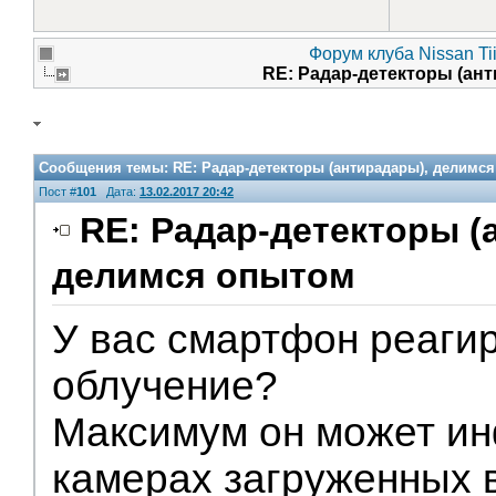
Форум клуба Nissan Ti
RE: Радар-детекторы (ан
Сообщения темы:
RE: Радар-детекторы (антирадары), делимс
Пост #
101
Дата:
13.02.2017 20:42
RE: Радар-детекторы (
делимся опытом
У вас смартфон реагир
облучение?
Максимум он может и
камерах загруженных 