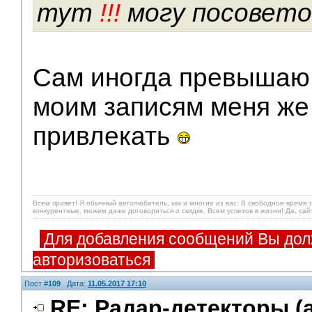
тут
!!!
могу посовет
Сам иногда превышаю 
моим записям меня же
привлекать
Всем привет! Я обычный автолюбитель, как и многие из вас. В свободное время
конкурентные, можем даже договориться о скидке. Всем успехов в жизни! Да, са
Для добавления сообщений Вы дол
авторизоваться
Пост #
109
Дата:
11.05.2017 17:10
RE: Радар-детекторы (