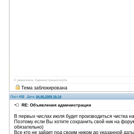
С уважением, Администрация клуба.
Тема заблокирована
Пост #
32
Дата:
04.06.2009 16:14
RE: Объявления администрации
В первых числах июля будет производиться чистка н
Поэтому если Вы хотите сохранить свой ник на форуме
обязательно)
Все кто не зайдет под своим ником до указанной даты