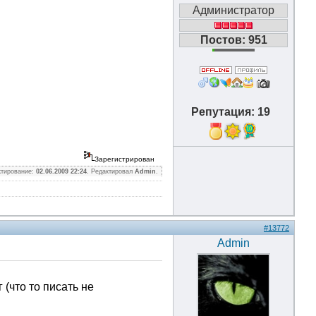
Администратор
Постов: 951
Репутация: 19
10
Зарегистрирован
ктирование:
02.06.2009 22:24
. Редактировал
Admin
.
#13772
Admin
(что то писать не