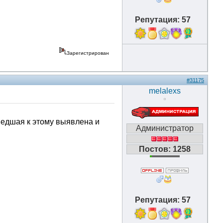
Репутация: 57
9
Зарегистрирован
#31175
melalexs
ведшая к этому выявлена и
Администратор
Постов: 1258
Репутация: 57
9