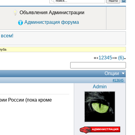
Найти
Объявления Администрации
Администрация форума
 всем!
луба
1
2
3
4
5
(6)
Опции
#13645
Admin
ии России (пока кроме