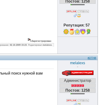
Постов: 1258
Репутация: 57
9
Зарегистрирован
ирование:
02.10.2009 15:23
. Редактировал
melalexs
.
#27748
melalexs
льный поиск нужной вам
Администратор
Постов: 1258