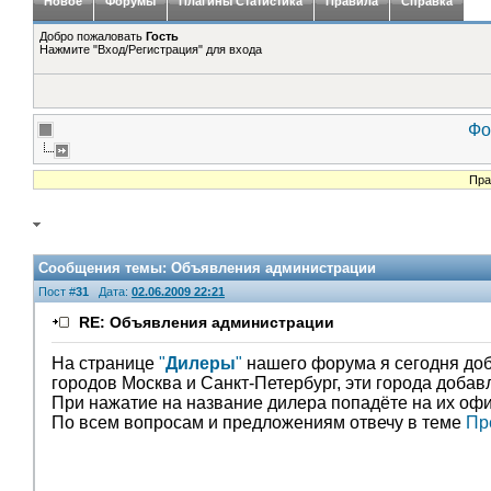
Новое
Форумы
Плагины Статистика
Правила
Справка
Добро пожаловать
Гость
Нажмите "Вход/Регистрация" для входа
Фо
Пра
Сообщения темы:
Объявления администрации
Пост #
31
Дата:
02.06.2009 22:21
RE: Объявления администрации
На странице
"
Дилеры
"
нашего форума я сегодня доб
городов Москва и Санкт-Петербург, эти города доба
При нажатие на название дилера попадёте на их оф
По всем вопросам и предложениям отвечу в теме
Пр