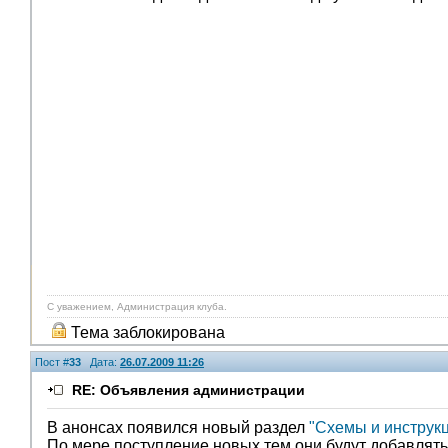
С уважением, Администрация клуба.
Тема заблокирована
Пост #
33
Дата:
26.07.2009 11:26
RE: Объявления администрации
В анонсах появился новый раздел
"Cхемы и инструкц
По мере поступление новых тем они будут добавлять