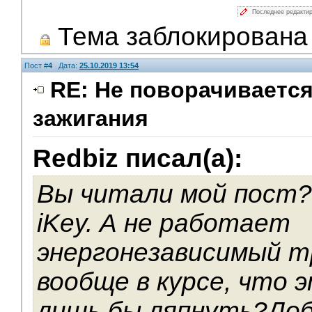
Последнее редакти
Тема заблокирована
Пост #
4
Дата:
25.10.2019 13:54
RE: Не поворачивается
зажигания
Модераторы
Redbiz писал(а):
Вы читали мой пост? 
iKey. А не работает
энергонезависимый т
вообще в курсе, что 
лишь бы ляпнуть?Доба