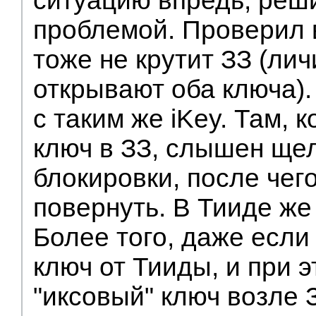
ситуацию впредь, реш
проблемой. Проверил 
тоже не крутит ЗЗ (ли
открывают оба ключа). 
с таким же iKey. Там, 
ключ в ЗЗ, слышен щел
блокировки, после чег
повернуть. В Тииде ж
Более того, даже если
ключ от Тииды, и при 
"иксовый" ключ возле З