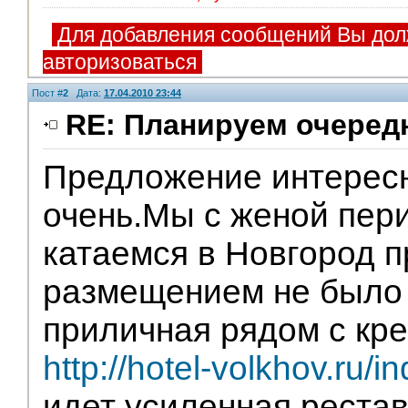
Для добавления сообщений Вы дол
авторизоваться
Пост #
2
Дата:
17.04.2010 23:44
RE: Планируем очеред
Предложение интерес
Модераторы
очень.Мы с женой пер
катаемся в Новгород п
размещением не было ,
приличная рядом с кр
http://hotel-volkhov.ru/i
идет усиленная реста