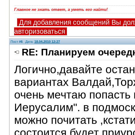
Главное не знать ответ, а уметь его найти!
Для добавления сообщений Вы дол
авторизоваться
Пост #
6
Дата:
18.04.2010 12:27
RE: Планируем очеред
Логично,давайте оста
Модераторы
вариантах Валдай,Тор
очень мечтаю попасть
Иерусалим". в подмос
можно почитать ,кстат
состоится будет приу