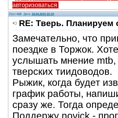
авторизоваться
Пост #
10
Дата:
18.04.2010 22:10
RE: Тверь. Планируем 
Замечательно, что пр
Модераторы
поездке в Торжок. Хот
услышать мнение mtb, 
тверских тиидоводов.
Рыжик, когда будет из
график работы, напиши
сразу же. Тогда опред
Поддержу novick - про