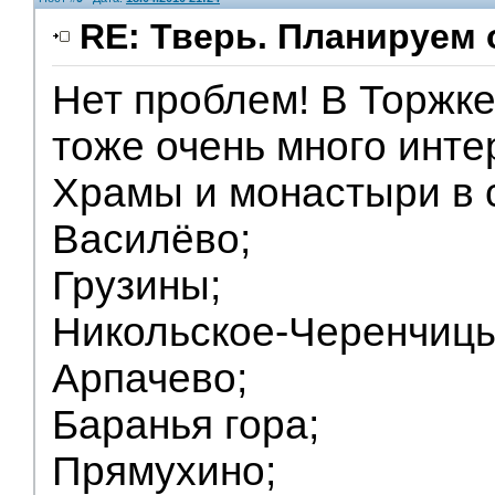
RE: Тверь. Планируем 
Нет проблем! В Торжке
V.I.P.
тоже очень много инте
Храмы и монастыри в 
Василёво;
Грузины;
Никольское-Черенчицы
Арпачево;
Баранья гора;
Прямухино;