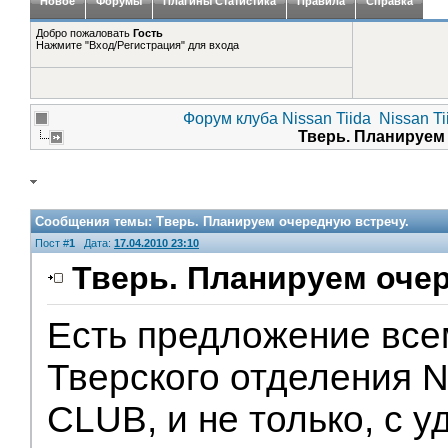
Новое
Форумы
Плагины Статистика
Правила
Справка
Добро пожаловать
Гость
Нажмите "Вход/Регистрация" для входа
Форум клуба Nissan Tiida
Nissan Ti
Тверь. Планируем
Сообщения темы:
Тверь. Планируем очередную встречу.
Пост #
1
Дата:
17.04.2010 23:10
Тверь. Планируем очер
Есть предложение все
V.I.P.
Тверского отделения 
CLUB, и не только, с у