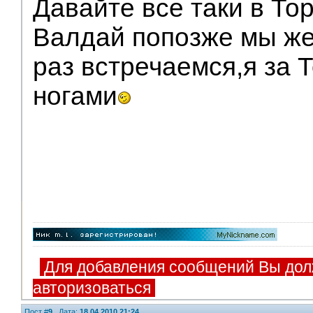
Давайте все таки в То
Модераторы
Валдай попозже мы же
раз встречаемся,я за 
ногами
Для добавления сообщений Вы дол
авторизоваться
Пост #
9
Дата:
18.04.2010 21:24