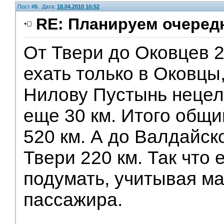
Пост #
5
Дата:
18.04.2010 10:52
RE: Планируем очеред
От Твери до Оковцев 2
V.I.P.
ехать только в Оковцы,
Нилову Пустынь нецел
еще 30 км. Итого общи
520 км. А до Валдайск
Твери 220 км. Так что 
подумать, учитывая м
пассажира.