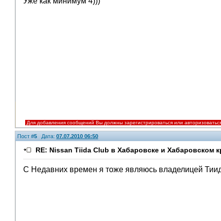
Уже как минимум 4)))
Для добавления сообщений Вы должны зарегистрироваться или авторизоватьс
Пост #
5
Дата:
07.07.2010 06:50
RE: Nissan Tiida Club в Хабаровске и Хабаровском к
С Недавних времен я тоже являюсь владелицей Ти