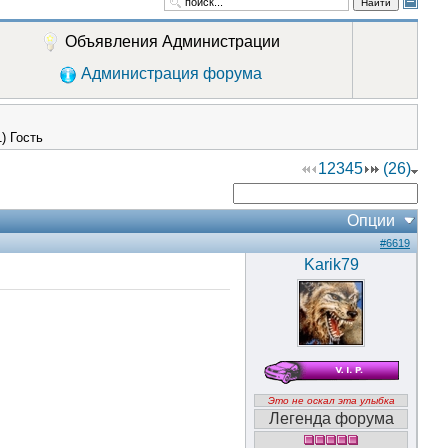
Найти
Объявления Администрации
Администрация форума
1) Гость
1
2
3
4
5
(26)
Опции
#6619
Karik79
Это не оскал эта улыбка
Легенда форума