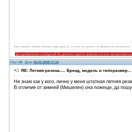
Как говорил Амаяк Акопян надо дунуть, а если не дунуть то фокуса не получится ..
Для добавления сообщений Вы должны зарегистрироваться или авторизоватьс
Пост #
5
Дата:
06.03.2009 17:24
RE: Летняя резина..... Бренд, модель и типоразмер...
Не знаю как у кого, лично у меня штатная летняя рез
В отличие от зимней (Мишелен) она пожеще, да пошу