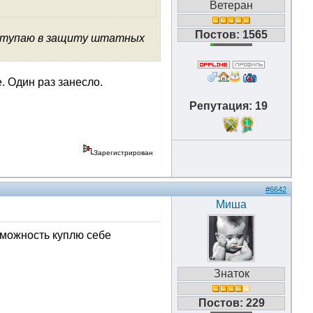
Ветеран
Постов: 1565
ыступаю в защиту штатных
. Один раз занесло.
Репутация: 19
1
Зарегистрирован
#6642
Миша
озможность куплю себе
Знаток
Постов: 229