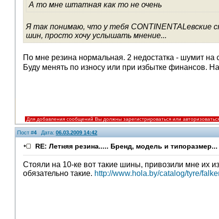
А то мне штатная как то не очень
Я так понимаю, что у тебя CONTINENTALевские с
шин, просто хочу услышать мнение...
По мне резина нормальная. 2 недостатка - шумит на с
Буду менять по износу или при избытке финансов. Н
Для добавления сообщений Вы должны зарегистрироваться или авторизоватьс
Пост #
4
Дата:
06.03.2009 14:42
RE: Летняя резина..... Бренд, модель и типоразмер...
Стояли на 10-ке вот такие шины, привозили мне их из
обязательно такие.
http://www.hola.by/catalog/tyre/fal