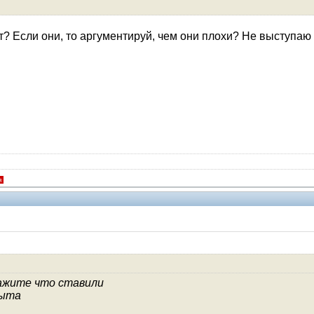
? Если они, то аргументируй, чем они плохи? Не выступаю
я
V.I.P.
кажите что ставили
пыта