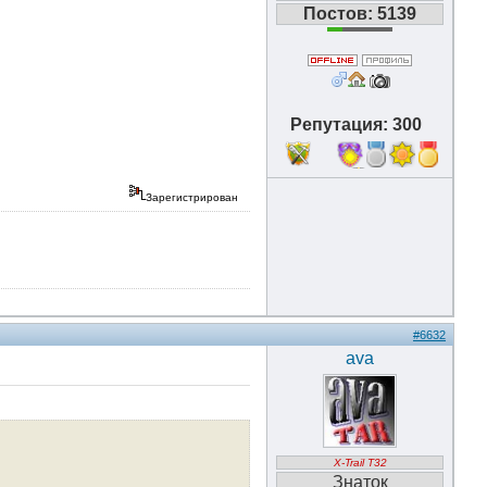
Постов: 5139
Репутация: 300
11
Зарегистрирован
#6632
ava
X-Trail T32
Знаток