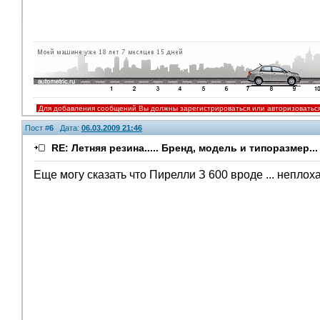
Для добавления сообщений Вы должны зарегистрироваться или авторизоватьс
Пост #
6
Дата:
06.03.2009 21:46
RE: Летняя резина..... Бренд, модель и типоразмер...
Еще могу сказать что Пирелли З 600 вроде ... неплох