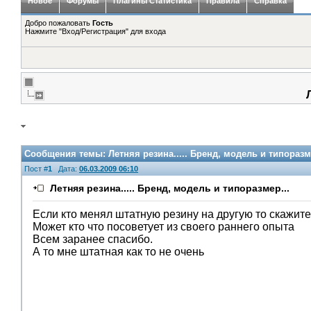
Новое
Форумы
Плагины Статистика
Правила
Справка
Добро пожаловать
Гость
Нажмите "Вход/Регистрация" для входа
Сообщения темы:
Летняя резина..... Бренд, модель и типоразм
Пост #
1
Дата:
06.03.2009 06:10
Летняя резина..... Бренд, модель и типоразмер...
Если кто менял штатную резину на другую то скажите
Может кто что посоветует из своего раннего опыта
Всем заранее спасибо.
А то мне штатная как то не очень