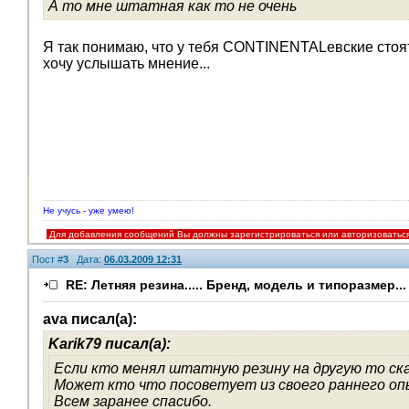
А то мне штатная как то не очень
Я так понимаю, что у тебя CONTINENTALевские стоят
хочу услышать мнение...
Не учусь - уже умею!
Для добавления сообщений Вы должны зарегистрироваться или авторизоватьс
Пост #
3
Дата:
06.03.2009 12:31
RE: Летняя резина..... Бренд, модель и типоразмер...
ava писал(а):
Karik79 писал(а):
Если кто менял штатную резину на другую то с
Может кто что посоветует из своего раннего о
Всем заранее спасибо.