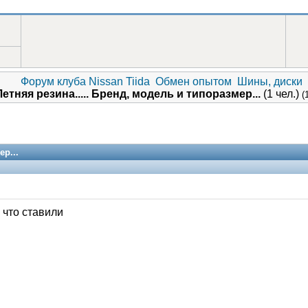
Форум клуба Nissan Tiida
Обмен опытом
Шины, диски
Летняя резина..... Бренд, модель и типоразмер...
(1 чел.)
(
ер...
 что ставили
V.I.P.