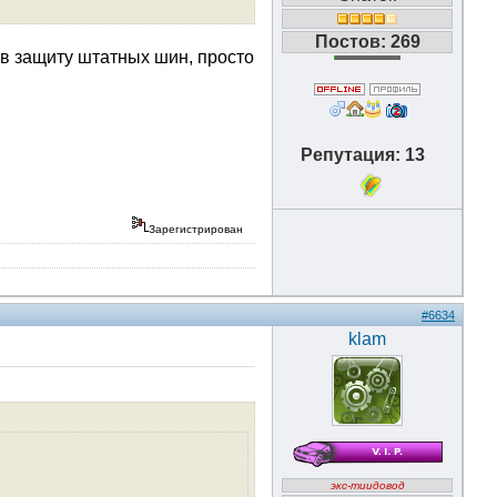
Постов: 269
 в защиту штатных шин, просто
Репутация: 13
Зарегистрирован
#6634
klam
экс-тиидовод