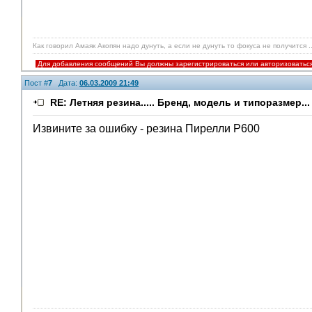
Как говорил Амаяк Акопян надо дунуть, а если не дунуть то фокуса не получится ..
Для добавления сообщений Вы должны зарегистрироваться или авторизоватьс
Пост #
7
Дата:
06.03.2009 21:49
RE: Летняя резина..... Бренд, модель и типоразмер...
Извините за ошибку - резина Пирелли Р600